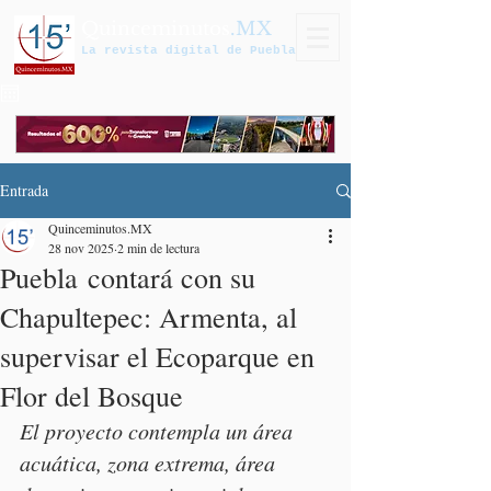
Quinceminutos
.MX
La revista digital de Puebla
Entrada
Quinceminutos.MX
28 nov 2025
2 min de lectura
Puebla contará con su
Chapultepec: Armenta, al
supervisar el Ecoparque en
Flor del Bosque
El proyecto contempla un área 
acuática, zona extrema, área 