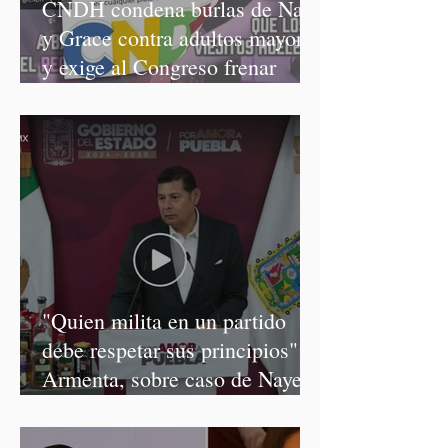
CNDH condena burlas de Nay
y Grace contra adultos mayores
y exige al Congreso frenar
discursos discriminatorios
"Quien milita en un partido
debe respetar sus principios":
Armenta, sobre caso de Nayeli
Salvatori y Graciela Palomares