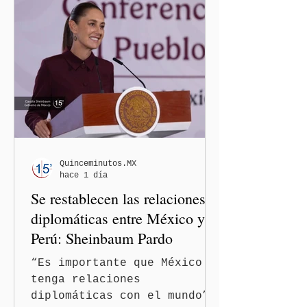
Justicia (CNHJ) de Morena
inició formalmente un
procedimiento sancionador
de oficio contra ambas
legisladoras por las
expresiones realizadas en
el podcast DesCasadas,
luego de que sus
comentarios fueran
señalados como
Quinceminutos.MX
hace 1 día
discriminatorios hacia
Se restablecen las relaciones
hombres y personas adultas
mayores.
diplomáticas entre México y
Perú: Sheinbaum Pardo
“Es importante que México
tenga relaciones
diplomáticas con el mundo”,