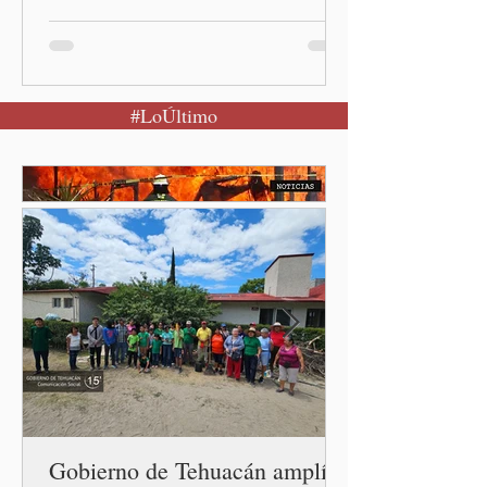
señaló Ciudad de México
(Quinceminutos.MX).-La
Presidenta Claudia
Sheinbaum Pardo anunció el
#LoÚltimo
restablecimiento de las
relaciones diplomáticas
entre los gobiernos de
México y Perú. “Es
importante que más allá de
la orientación política de
los gobiernos —porque hay
orientaciones políticas de
los gobiernos, llegan por
un partido, llegan por otro
— es importante que México
tenga relaciones
diplomáticas con el mu
Gobierno de Tehuacán amplía