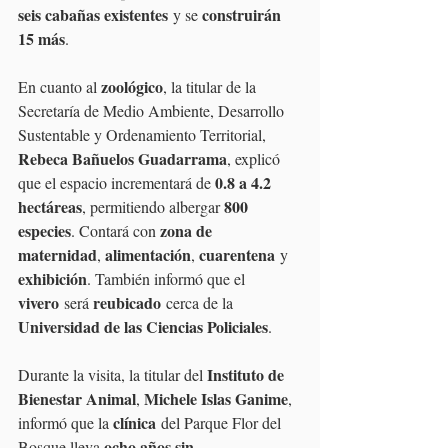
seis cabañas existentes
construirán 
 y se 
15 más
.
zoológico
En cuanto al 
, la titular de la 
Secretaría de Medio Ambiente, Desarrollo 
Sustentable y Ordenamiento Territorial, 
Rebeca Bañuelos Guadarrama
, explicó 
0.8 a 4.2 
que el espacio incrementará de 
hectáreas
800 
, permitiendo albergar 
especies
zona de 
. Contará con 
maternidad
alimentación
cuarentena
, 
, 
 y 
exhibición
. También informó que el 
vivero
reubicado
 será 
 cerca de la 
Universidad de las Ciencias Policiales
.
Instituto de 
Durante la visita, la titular del 
Bienestar Animal
Michele Islas Ganime
, 
, 
clínica
informó que la 
 del Parque Flor del 
ocho años sin 
Bosque lleva 