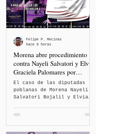
de avance y forma parte del
programa estatal para
recuperar vialidades
prioritarias, fortalecer la
movilidad y mejorar las
condiciones de seguridad de
Felipe P. Mecinas
hace 8 horas
las familias poblanas, en e
Morena abre procedimiento
contra Nayeli Salvatori y Elvia
Graciela Palomares por
discriminación y burlas
El caso de las diputadas
poblanas de Morena Nayeli
Salvatori Bojalil y Elvia
Graciela Palomares Ramírez
escaló dentro de las
estructuras internas del
partido. La Comisión
Nacional de Honestidad y