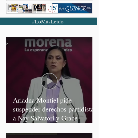
#LoMásLeído
Ariadna Montiel pide
suspender derechos partidistas
a Nay Salvatori y Grace
Palomares