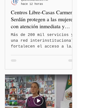
Quinceminutos.MX
hace 12 horas
el Congreso de Puebla.
Centros Libre-Casas Carmen
Serdán protegen a las mujeres
con atención inmediata y
disminuyen feminicidios
Más de 200 mil servicios y
una red interinstitucional
fortalecen el acceso a la
justicia y la atención
integral Ciudad de México.-
A 600 días de gobierno, el
feminicidio en Puebla
disminuyó en un 60 por
ciento, durante el primer
semestre de 2026, gracias
al modelo de los Centros
LIBRE (Libertad, Igualdad,
Bienestar, Redes,