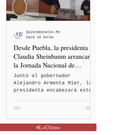
Emancipación)–Casas Carmen
Serdán, que descentraliza
la justicia. En rueda de
prensa, el gobernador
Alejandro Armenta Mier
Quinceminutos.MX
hace 18 horas
resaltó este logro
Desde Puebla, la presidenta
interinstituci
Claudia Sheinbaum arrancará
la Jornada Nacional de
Reforestación
Junto al gobernador
Alejandro Armenta Mier, la
presidenta encabezará este
evento el próximo 9 de
agosto en el Parque
Nacional Izta-Popo Ciudad
de México.-Puebla será el
#LoÚltimo
punto de partida de la
Jornada Nacional de