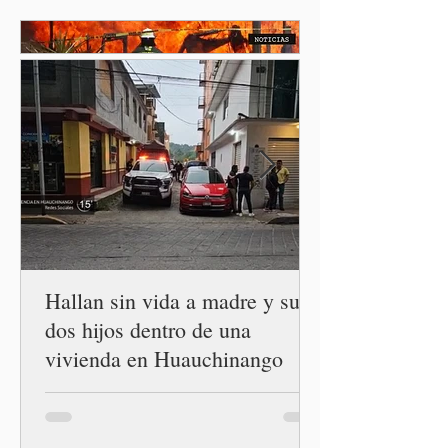
Reforestación, una
estrategia del Gobierno de
México que reunirá de
manera simultánea a
autoridades, ejidos,
comunidades y ciudadanía de
las 32 entidades para
impulsar la restauración de
los ecosistemas forestales.
Durante la Mañanera del
Pueblo, a través de un
enlace
Hallan sin vida a madre y sus
dos hijos dentro de una
vivienda en Huauchinango