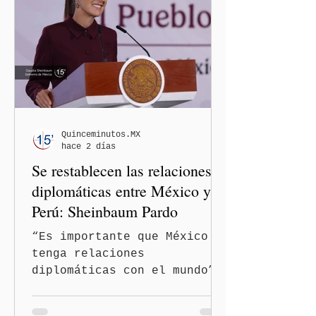
procedimiento sancionador
de oficio contra ambas
legisladoras por las
expresiones realizadas en
el podcast DesCasadas,
luego de que sus
comentarios fueran
señalados como
Quinceminutos.MX
hace 2 días
discriminatorios hacia
Se restablecen las relaciones
hombres y personas adultas
mayores.
diplomáticas entre México y
Perú: Sheinbaum Pardo
“Es importante que México
tenga relaciones
diplomáticas con el mundo”,
señaló Ciudad de México
(Quinceminutos.MX).-La