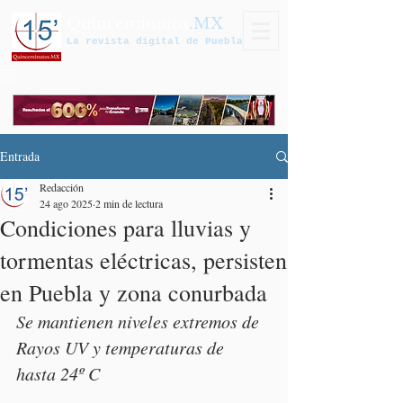
Quinceminutos
.MX
La revista digital de Puebla
Entrada
Redacción
24 ago 2025
2 min de lectura
Condiciones para lluvias y
tormentas eléctricas, persisten
en Puebla y zona conurbada
Se mantienen niveles extremos de 
Rayos UV y temperaturas de 
hasta 24º C