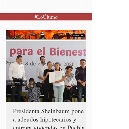
Presidenta Claudia
Sheinbaum Pardo anunció el
#LoÚltimo
restablecimiento de las
relaciones diplomáticas
entre los gobiernos de
México y Perú. “Es
importante que más allá de
la orientación política de
los gobiernos —porque hay
orientaciones políticas de
los gobiernos, llegan por
un partido, llegan por otro
— es importante que México
tenga relaciones
diplomáticas con el mu
Presidenta Sheinbaum pone fin
a adeudos hipotecarios y
entrega viviendas en Puebla