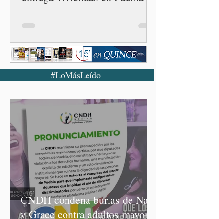
#LoMásLeído
CNDH condena burlas de Nay
y Grace contra adultos mayores