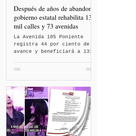
Después de años de abandono,
gobierno estatal rehabilita 13
mil calles y 73 avenidas
La Avenida 105 Poniente
registra 44 por ciento de
avance y beneficiará a 131
mil 420 habitantes Puebla,
Pue.-Con la meta de
intervenir 13 mil calles y
73 avenidas durante 2026,
el gobernador Alejandro
Armenta Mier supervisó la
rehabilitación de la
Avenida 105 Poniente, obra
que registra 44 por ciento
de avance y forma parte del
programa estatal para