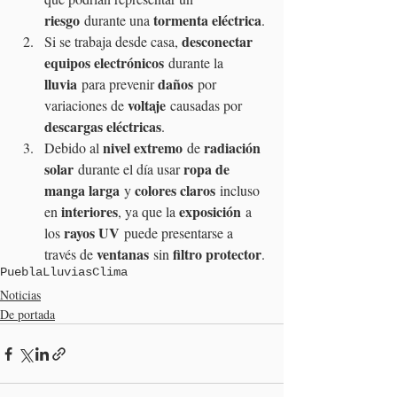
riesgo
tormenta eléctrica
 durante una 
.
desconectar 
Si se trabaja desde casa, 
equipos electrónicos
 durante la 
lluvia
daños
 para prevenir 
 por 
voltaje
variaciones de 
 causadas por 
descargas eléctricas
.
nivel extremo
radiación 
Debido al 
 de 
solar
ropa de 
 durante el día usar 
manga larga
colores claros
 y 
 incluso 
interiores
exposición
en 
, ya que la 
 a 
rayos UV
los 
 puede presentarse a 
ventanas
filtro protector
través de 
 sin 
.
Puebla
Lluvias
Clima
Noticias
De portada