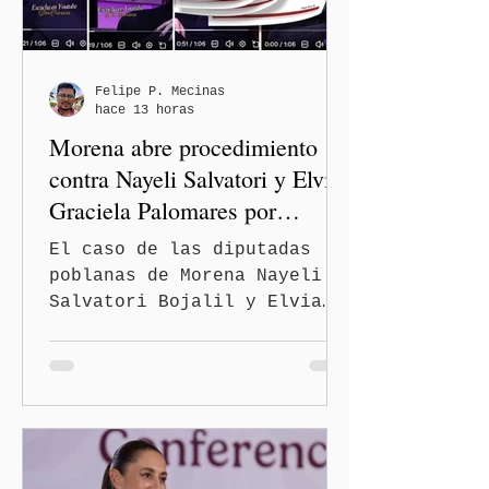
recuperar vialidades
prioritarias, fortalecer la
movilidad y mejorar las
condiciones de seguridad de
Felipe P. Mecinas
hace 13 horas
las familias poblanas, en e
Morena abre procedimiento
contra Nayeli Salvatori y Elvia
Graciela Palomares por
discriminación y burlas
El caso de las diputadas
poblanas de Morena Nayeli
Salvatori Bojalil y Elvia
Graciela Palomares Ramírez
escaló dentro de las
estructuras internas del
partido. La Comisión
Nacional de Honestidad y
Justicia (CNHJ) de Morena
inició formalmente un