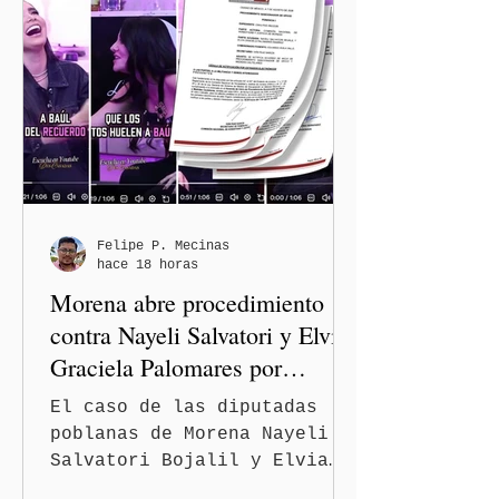
Armenta Mier supervisó la
rehabilitación de la
Avenida 105 Poniente, obra
que registra 44 por ciento
de avance y forma parte del
programa estatal para
recuperar vialidades
prioritarias, fortalecer la
movilidad y mejorar las
condiciones de seguridad de
Felipe P. Mecinas
hace 18 horas
las familias poblanas, en e
Morena abre procedimiento
contra Nayeli Salvatori y Elvia
Graciela Palomares por
discriminación y burlas
El caso de las diputadas
poblanas de Morena Nayeli
Salvatori Bojalil y Elvia
Graciela Palomares Ramírez