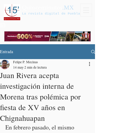
Quinceminutos
.MX
La revista digital de Puebla
Entrada
Felipe P. Mecinas
14 may
2 min de lectura
Juan Rivera acepta
investigación interna de
Morena tras polémica por
fiesta de XV años en
Chignahuapan
En febrero pasado, el mismo 