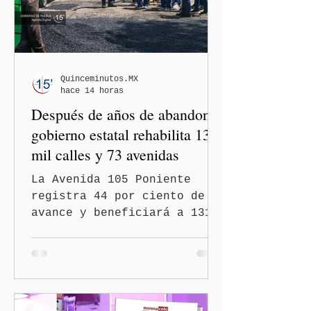
Quinceminutos.MX
hace 14 horas
Después de años de abandono,
gobierno estatal rehabilita 13
mil calles y 73 avenidas
La Avenida 105 Poniente
registra 44 por ciento de
avance y beneficiará a 131
mil 420 habitantes Puebla,
Pue.-Con la meta de
intervenir 13 mil calles y
73 avenidas durante 2026,
el gobernador Alejandro