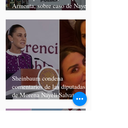
Armenta, sobre caso de Nayeli
Salvatori y Graciela Palomares
Sheinbaum condena
comentarios de las diputadas
de Morena Nayeli Salvatori y
Graciela Palomares