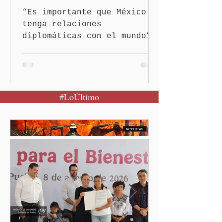
“Es importante que México
tenga relaciones
diplomáticas con el mundo”,
señaló Ciudad de México
(Quinceminutos.MX).-La
Presidenta Claudia
Sheinbaum Pardo anunció el
#LoÚltimo
restablecimiento de las
relaciones diplomáticas
entre los gobiernos de
México y Perú. “Es
importante que más allá de
la orientación política de
los gobiernos —porque hay
orientaciones políticas de
los gobiernos, llegan por
un partido, llegan por otro
— es importante que México