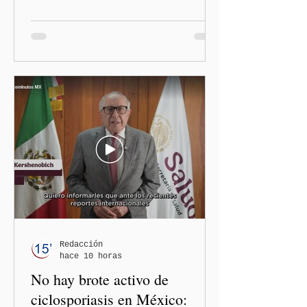
polémica generada por las
diputadas locales de
Morena, Nayeli Salvatori
Bojalil y Elvia Graciela
"Grace" Palomares Ramírez,
al considerar que los
comentarios que emitieron
en el podcast "DesCasadas"
contra las personas adultas
mayores no pueden
justificarse como una
simple opinión o una broma.
Redacción
hace 10 horas
No hay brote activo de
ciclosporiasis en México: