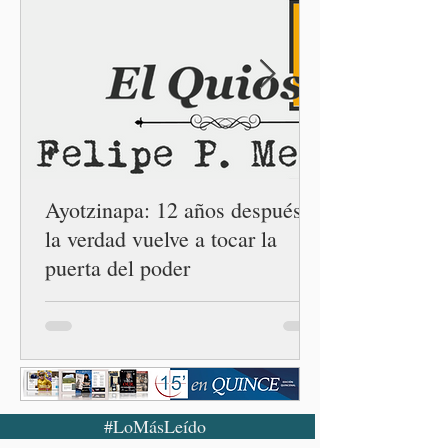
gobernador Alejandro
Armenta Mier inauguró el
Centro LIBRE (Libertad,
Igualdad, Bienestar, Redes,
Emancipación) número 62 y
la Casa Carmen Serdán
número 25 en el estado, la
cuarta en la c
Ayotzinapa: 12 años después,
la verdad vuelve a tocar la
puerta del poder
#LoMásLeído