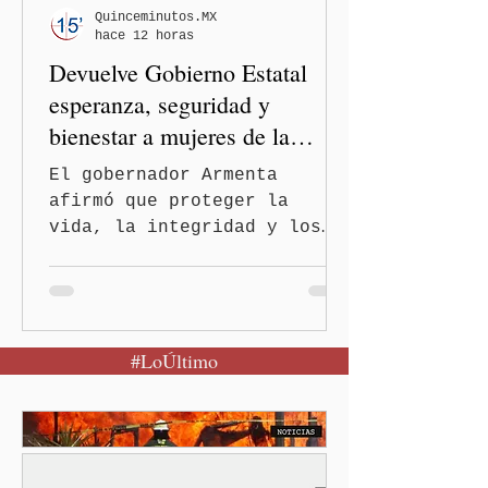
informó que la Secretaría
Quinceminutos.MX
hace 12 horas
de Salud activó de mane
Devuelve Gobierno Estatal
esperanza, seguridad y
bienestar a mujeres de la
periferia urbana
El gobernador Armenta
afirmó que proteger la
vida, la integridad y los
derechos de las mujeres es
la base para construir un
Puebla más justo y seguro
Puebla, Pue.-Cuando una
#LoÚltimo
mujer encuentra un lugar
seguro para pedir ayuda,
también recupera la
esperanza de vivir sin
miedo. Con esa visión, el