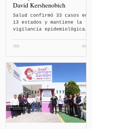
David Kershenobich
Salud confirmó 33 casos en
13 estados y mantiene la
vigilancia epidemiológica
Ciudad de México
(Quinceminutos.MX).- El
secretario de Salud, David
Kershenobich Stalnikowitz,
aseguró que en México no
existe un brote activo de
ciclosporiasis, luego de
los recientes reportes de
casos en Estados Unidos y
de viajeros del Reino Unido
que visitaron territorio
mexicano. A través de un
mensaje difundido en redes
sociales, el funcionario