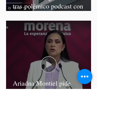
tras polémico podcast con
diputadas de Morena
Ariadna Montiel pide
suspender derechos partidistas
a Nay Salvatori y Grace
Palomares