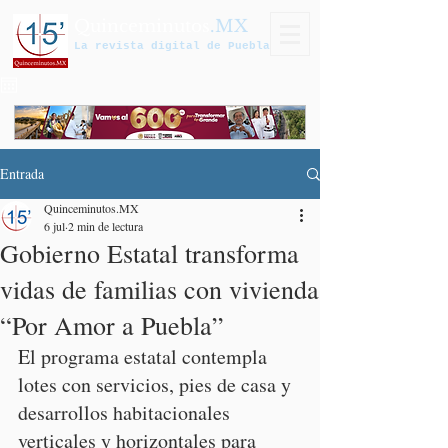
Quinceminutos
.MX
La revista digital de Puebla
Entrada
Quinceminutos.MX
6 jul
2 min de lectura
Gobierno Estatal transforma
vidas de familias con vivienda
“Por Amor a Puebla”
El programa estatal contempla 
lotes con servicios, pies de casa y 
desarrollos habitacionales 
verticales y horizontales para 