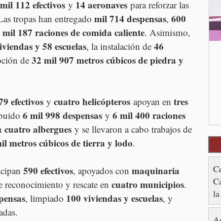
mil 112 efectivos
14 aeronaves
 y 
 para reforzar las 
mil 714 despensas
600 
 Las tropas han entregado 
, 
 mil 187 raciones de comida caliente
. Asimismo, 
iviendas y 58 escuelas
46 
, la instalación de 
32 mil 907 metros cúbicos de piedra y 
oción de 
79 efectivos
cuatro helicópteros
tres 
 y 
 apoyan en 
6 mil 998 despensas
6 mil 400 raciones 
ibuido 
 y 
cuatro albergues
n 
 y se llevaron a cabo trabajos de 
il metros cúbicos de tierra y lodo
.
Ce
590 efectivos
maquinaria 
icipan 
, apoyados con 
C
cuatro municipios
e reconocimiento y rescate en 
. 
la
spensas
100 viviendas y escuelas
, limpiado 
, y 
en
adas.
As