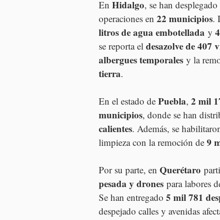
Hidalgo
En 
, se han desplegado 
22 municipios
operaciones en 
.
litros de agua embotellada
4
 y 
desazolve de 407 v
se reporta el 
albergues temporales
 y la rem
tierra
.
Puebla
2 mil 1
En el estado de 
, 
municipios
, donde se han distr
calientes
. Además, se habilitaro
9 m
limpieza con la remoción de 
Querétaro
Por su parte, en 
 part
pesada y drones
 para labores d
5 mil 781 de
Se han entregado 
despejado calles y avenidas afect