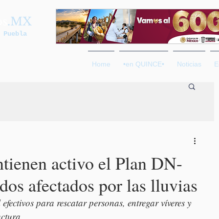
os
.MX
 Puebla
Home
•en QUINCE•
Noticias
E
tienen activo el Plan DN-
dos afectados por las lluvias
fectivos para rescatar personas, entregar víveres y 
uctura