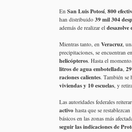
San Luis Potosí
800 efecti
En 
, 
39 mil 304 des
han distribuido 
desazolve 
además de realizar el 
Veracruz
Mientras tanto, en 
, un
precipitaciones, se encuentran e
helicópteros
. Hasta el momento,
litros de agua embotellada
29
, 
raciones calientes
. También se 
viviendas y 10 escuelas
, y retir
Las autoridades federales reitera
activo
 hasta que se restablezcan
básicos en las zonas más afectad
seguir las indicaciones de Prot