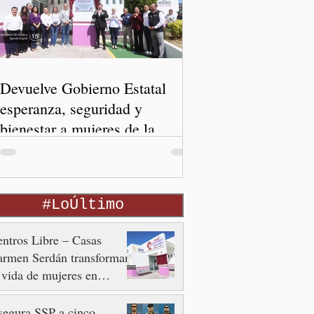
Devuelve Gobierno Estatal
esperanza, seguridad y
bienestar a mujeres de la
periferia urbana
#LoÚltimo
ntros Libre – Casas
armen Serdán transforman
 vida de mujeres en
tornos de violencia
egura SSP a cinco