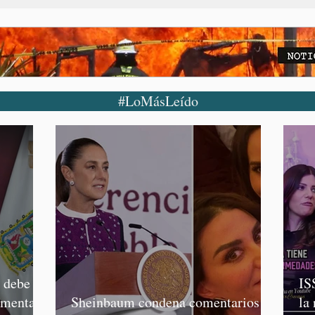
#LoMásLeído
o debe
IS
rmenta,
Sheinbaum condena comentarios de
la