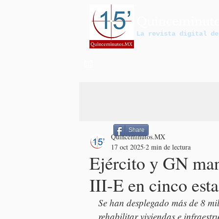
Quinceminut
La revista digital de
Share
Quinceminutos.MX
17 oct 2025
2 min de lectura
Ejército y GN man
III-E en cinco esta
Se han desplegado más de 8 mil e
rehabilitar viviendas e infraestr