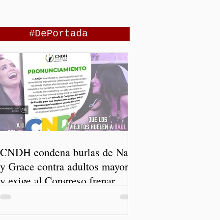
#DePortada
CNDH condena burlas de Nay
y Grace contra adultos mayores
y exige al Congreso frenar
discursos discriminatorios