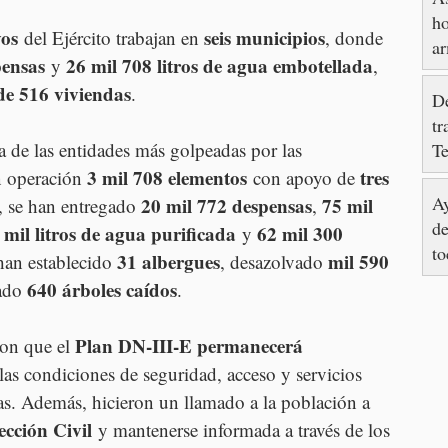
ho
vos
seis municipios
 del Ejército trabajan en 
, donde 
ar
pensas
26 mil 708 litros de agua embotellada
 y 
, 
de 516 viviendas
.
De
tr
a de las entidades más golpeadas por las 
T
3 mil 708 elementos
tres 
n operación 
 con apoyo de 
Ay
20 mil 772 despensas
75 mil 
 se han entregado 
, 
de
 mil litros de agua purificada
62 mil 300 
 y 
to
31 albergues
mil 590 
han establecido 
, desazolvado 
640 árboles caídos
ado 
.
Plan DN-III-E permanecerá 
ron que el 
 las condiciones de seguridad, acceso y servicios 
as. Además, hicieron un llamado a la población a 
ección Civil
 y mantenerse informada a través de los 