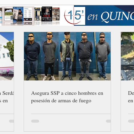
n Serdán
Asegura SSP a cinco hombres en
De
s en
posesión de armas de fuego
en