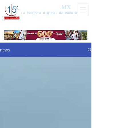
Quinceminutos
.MX
La revista digital de Puebla
news