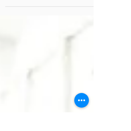
Tochapan
La alcaldesa Guadalupe Martínez supervisó los
trabajos para restablecer el acceso a viviendas
y parcelas de cultivo Quecholac, Pue.- Las
intensas lluvias registradas en días recientes
provocaron severas afectaciones en caminos
saca cosechas y vialidades de la comunidad de
Palmarito Tochapan, en el municipio de
Quecholac, por lo que el Ayuntamiento puso en
marcha trabajos de rehabilitación para
restablecer la comunicación con viviendas y
terrenos de cultivo. Tras conocer la si