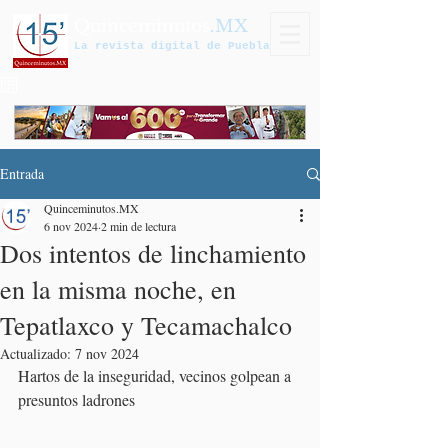
Quinceminutos
.MX
La revista digital de Puebla
Entrada
Quinceminutos.MX
6 nov 2024
2 min de lectura
Dos intentos de linchamiento
en la misma noche, en
Tepatlaxco y Tecamachalco
Actualizado:
7 nov 2024
Hartos de la inseguridad, vecinos golpean a 
presuntos ladrones 