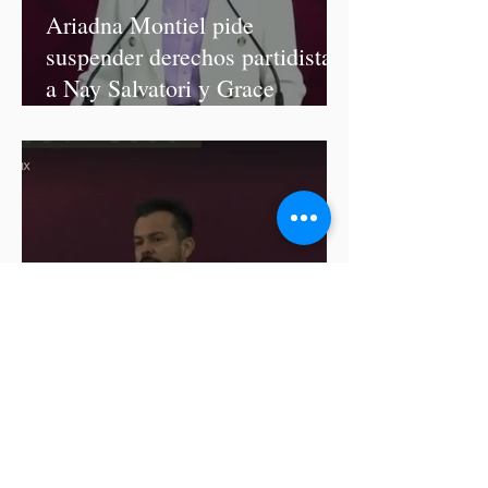
Ariadna Montiel pide
suspender derechos partidistas
a Nay Salvatori y Grace
Palomares
Cablebús de Puebla aún no
cuenta con licencia de
construcción: García Parra