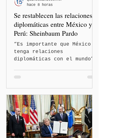
hace 8 horas
Se restablecen las relaciones
diplomáticas entre México y
Perú: Sheinbaum Pardo
“Es importante que México
tenga relaciones
diplomáticas con el mundo”,
señaló Ciudad de México
(Quinceminutos.MX).-La
Presidenta Claudia
Sheinbaum Pardo anunció el
restablecimiento de las
relaciones diplomáticas
entre los gobiernos de
México y Perú. “Es
importante que más allá de
la orientación política de