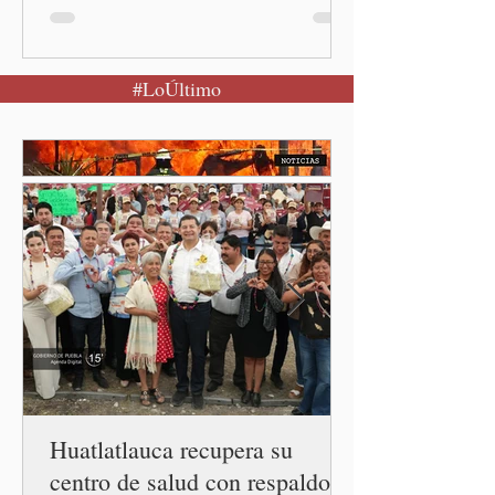
población a mantener la
calma Ciudad de México.- El
secretario de Salud
#LoÚltimo
federal, David Kershenobich
Stalnikowitz, descartó que
exista un brote activo de
ciclosporiasis en México,
luego del incremento de
casos registrado en Estados
Unidos. Durante la
conferencia matutina en
Palacio Nacional, el
funcionario informó que en
el país únicamente se han
confirmado 33 casos de esta
enferme
Huatlatlauca recupera su
centro de salud con respaldo