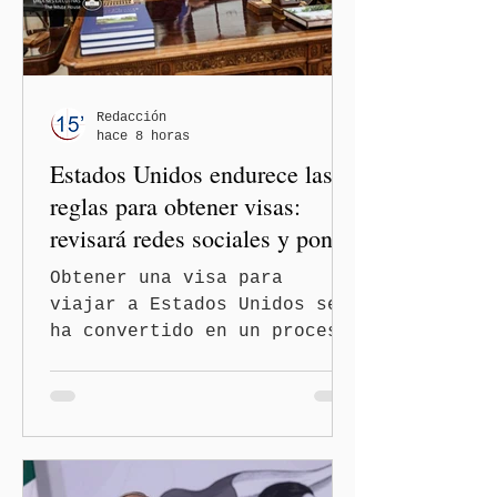
los gobiernos —porque hay
orientaciones políticas de
los gobiernos, llegan por
un partido, llegan por otro
— es importante que México
Redacción
hace 8 horas
tenga relaciones
Estados Unidos endurece las
diplomáticas con el mu
reglas para obtener visas:
revisará redes sociales y pone
freno al Turismo de
Obtener una visa para
Nacimiento
viajar a Estados Unidos se
ha convertido en un proceso
con mayores filtros bajo la
administración de Donald
Trump. El Departamento de
Estado amplió la revisión
de la presencia digital de
los solicitantes, mientras