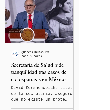
Washington busca cerrar el
paso al llamado “turismo de
nacimiento” y reforzar los
controles migratorios.
Quinceminutos.MX
hace 9 horas
Secretaría de Salud pide
tranquilidad tras casos de
ciclosporiasis en México
David Kershenobich, titular
de la secretaría, aseguró
que no existe un brote
activo y llamó a la