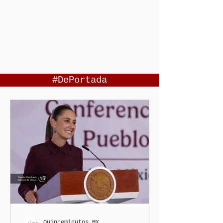
#DePortada
Quinceminutos.MX