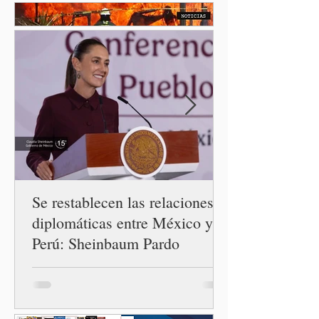
exista un brote activo de
ciclosporiasis en México,
luego del incremento de
casos registrado en Estados
Unidos. Durante la
conferencia matutina en
Palacio Nacional, el
funcionario informó que en
el país únicamente se han
confirmado 33 casos de esta
enferme
Se restablecen las relaciones
diplomáticas entre México y
Perú: Sheinbaum Pardo