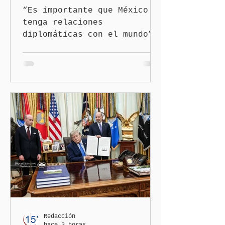
“Es importante que México
tenga relaciones
diplomáticas con el mundo”,
señaló Ciudad de México
(Quinceminutos.MX).-La
Presidenta Claudia
Sheinbaum Pardo anunció el
restablecimiento de las
relaciones diplomáticas
entre los gobiernos de
México y Perú. “Es
importante que más allá de
la orientación política de
los gobiernos —porque hay
orientaciones políticas de
los gobiernos, llegan por
un partido, llegan por otro
— es importante que México
Redacción
hace 3 horas