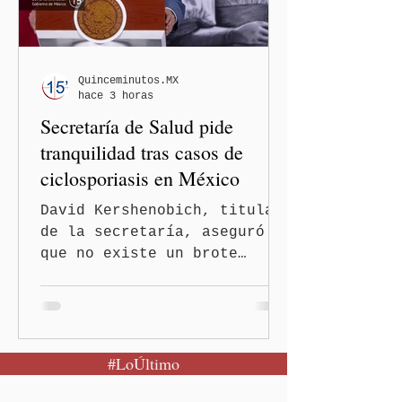
Quinceminutos.MX
hace 3 horas
Secretaría de Salud pide
tranquilidad tras casos de
ciclosporiasis en México
David Kershenobich, titular
de la secretaría, aseguró
que no existe un brote
activo y llamó a la
población a mantener la
calma Ciudad de México.- El
secretario de Salud
#LoÚltimo
federal, David Kershenobich
Stalnikowitz, descartó que