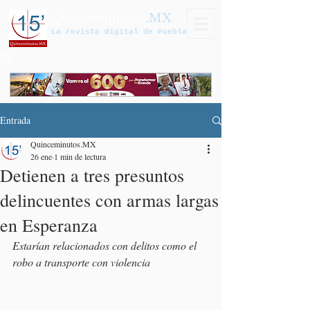
Quinceminutos
.MX
La revista digital de Puebla
Entrada
Quinceminutos.MX
26 ene
1 min de lectura
Detienen a tres presuntos
delincuentes con armas largas
en Esperanza
Estarían relacionados con delitos como el 
robo a transporte con violencia