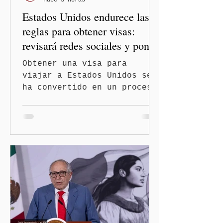
tenga relaciones
Estados Unidos endurece las
diplomáticas con el mu
reglas para obtener visas:
revisará redes sociales y pone
freno al Turismo de
Obtener una visa para
Nacimiento
viajar a Estados Unidos se
ha convertido en un proceso
con mayores filtros bajo la
administración de Donald
Trump. El Departamento de
Estado amplió la revisión
de la presencia digital de
los solicitantes, mientras
Washington busca cerrar el
paso al llamado “turismo de
nacimiento” y reforzar los
controles migratorios.