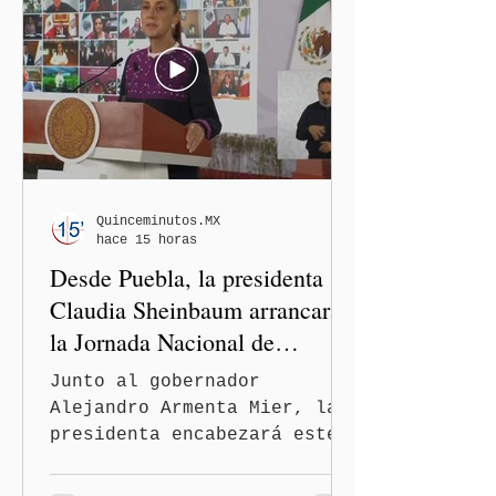
semestre de 2026, gracias
al modelo de los Centros
LIBRE (Libertad, Igualdad,
Bienestar, Redes,
Emancipación)–Casas Carmen
Serdán, que descentraliza
la justicia. En rueda de
prensa, el gobernador
Alejandro Armenta Mier
Quinceminutos.MX
hace 15 horas
resaltó este logro
Desde Puebla, la presidenta
interinstituci
Claudia Sheinbaum arrancará
la Jornada Nacional de
Reforestación
Junto al gobernador
Alejandro Armenta Mier, la
presidenta encabezará este
evento el próximo 9 de
agosto en el Parque