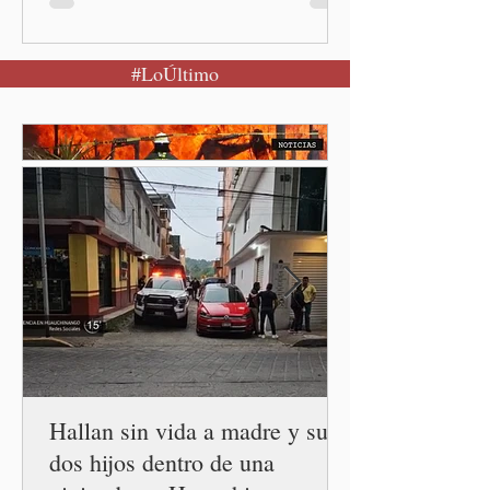
Nacional Izta-Popo Ciudad
de México.-Puebla será el
#LoÚltimo
punto de partida de la
Jornada Nacional de
Reforestación, una
estrategia del Gobierno de
México que reunirá de
manera simultánea a
autoridades, ejidos,
comunidades y ciudadanía de
las 32 entidades para
impulsar la restauración de
los ecosistemas forestales.
Durante la Mañanera del
Pueblo, a través de un
enlace
Hallan sin vida a madre y sus
dos hijos dentro de una