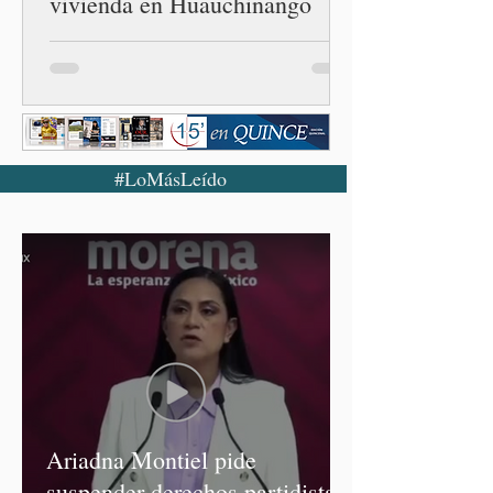
vivienda en Huauchinango
#LoMásLeído
Ariadna Montiel pide
suspender derechos partidistas