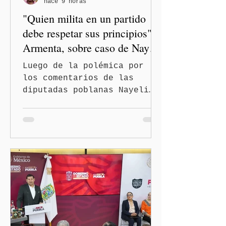
hace 9 horas
"Quien milita en un partido
debe respetar sus principios":
Armenta, sobre caso de Nayeli
Salvatori y Graciela Palomares
Luego de la polémica por
los comentarios de las
diputadas poblanas Nayeli
Salvatori Bojalil y Elvia
Graciela Palomares Ramírez,
considerados
discriminatorios, el
gobernador de Puebla,
Alejandro Armenta Mier,
respaldó la postura de la
presidenta Claudia
Sheinbaum Pardo y de la
dirigencia nacional de
Morena y dejó en manos de