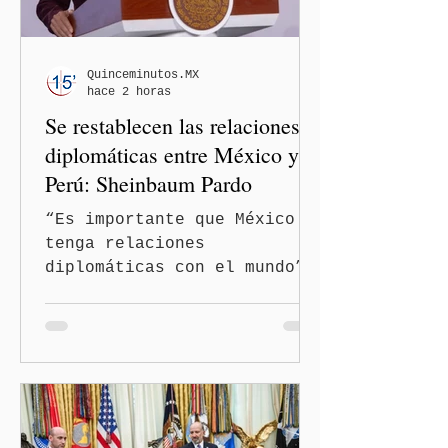
Quinceminutos.MX
hace 2 horas
Se restablecen las relaciones
diplomáticas entre México y
Perú: Sheinbaum Pardo
“Es importante que México
tenga relaciones
diplomáticas con el mundo”,
señaló Ciudad de México
(Quinceminutos.MX).-La
Presidenta Claudia
Sheinbaum Pardo anunció el
restablecimiento de las
relaciones diplomáticas
entre los gobiernos de