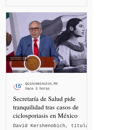
Estado amplió la revisión
de la presencia digital de
los solicitantes, mientras
Washington busca cerrar el
paso al llamado “turismo de
nacimiento” y reforzar los
controles migratorios.
Quinceminutos.MX
hace 3 horas
Secretaría de Salud pide
tranquilidad tras casos de
ciclosporiasis en México
David Kershenobich, titular