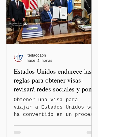
México y Perú. “Es
importante que más allá de
la orientación política de
los gobiernos —porque hay
orientaciones políticas de
los gobiernos, llegan por
un partido, llegan por otro
— es importante que México
Redacción
hace 2 horas
tenga relaciones
Estados Unidos endurece las
diplomáticas con el mu
reglas para obtener visas:
revisará redes sociales y pone
freno al Turismo de
Obtener una visa para
Nacimiento
viajar a Estados Unidos se
ha convertido en un proceso
con mayores filtros bajo la
administración de Donald
Trump. El Departamento de