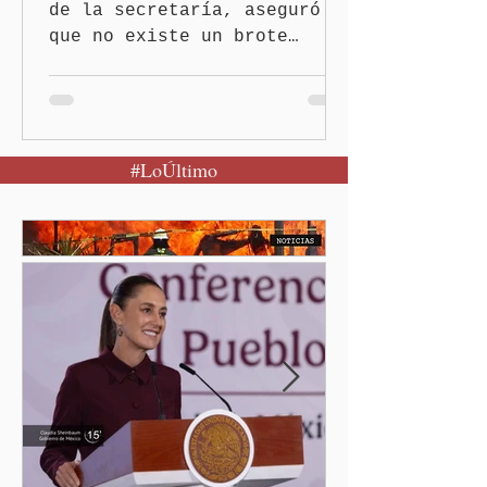
de la secretaría, aseguró
que no existe un brote
activo y llamó a la
población a mantener la
calma Ciudad de México.- El
secretario de Salud
#LoÚltimo
federal, David Kershenobich
Stalnikowitz, descartó que
exista un brote activo de
ciclosporiasis en México,
luego del incremento de
casos registrado en Estados
Unidos. Durante la
conferencia matutina en
Palacio Nacional, el
funcionario informó que en
el país únicamente se han
confirmado 33 casos de esta
enferme