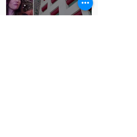
ISSSTEP se deslinda de burlas
de la nutrióloga Hilda Salvatori
tras polémico podcast con
diputadas de Morena
Ariadna Montiel pide