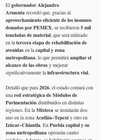
gobernador Alejandro 
El 
Armenta
 recordó que, gracias al 
aprovechamiento eficiente de los insumos 
donados por PEMEX
5 mil 
, se recibieron 
toneladas de material
, que será utilizado 
tercera etapa de rehabilitación de 
en la 
avenidas
capital y zona 
 en la 
metropolitana
ampliar el 
, lo que permitirá 
alcance de las obras
 y mejorar 
infraestructura vial
significativamente la 
.
2026
Detalló que para 
, el estado contará con 
red estratégica de Módulos de 
una 
Pavimentación
 distribuidos en distintas 
Mixteca
regiones. En la 
 se instalarán dos: 
Acatlán–Tepexi
uno en la zona 
 y otro en 
Izúcar–Chiautla
Puebla capital y su 
. En 
zona metropolitana
 operarán cuatro 
módulos. Además, se habilitarán equipos en 