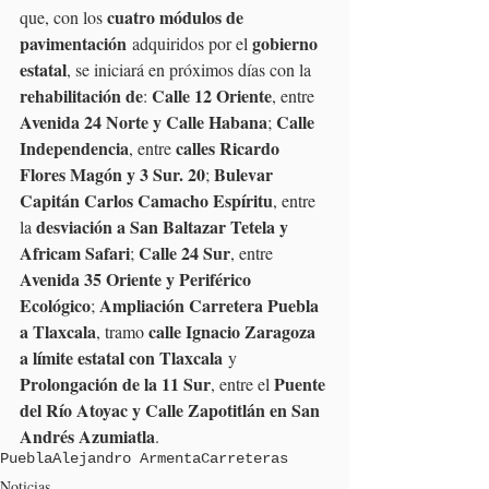
cuatro módulos de 
que, con los 
pavimentación
gobierno 
 adquiridos por el 
estatal
, se iniciará en próximos días con la 
rehabilitación de
Calle 12 Oriente
: 
, entre 
Avenida 24 Norte y Calle Habana
Calle 
; 
Independencia
calles Ricardo 
, entre 
Flores Magón y 3 Sur. 20
Bulevar 
; 
Capitán Carlos Camacho Espíritu
, entre 
desviación a San Baltazar Tetela y 
la 
Africam Safari
Calle 24 Sur
; 
, entre 
Avenida 35 Oriente y Periférico 
Ecológico
Ampliación Carretera Puebla 
; 
a Tlaxcala
calle Ignacio Zaragoza 
, tramo 
a límite estatal con Tlaxcala
 y 
Prolongación de la 11 Sur
Puente 
, entre el 
del Río Atoyac y Calle Zapotitlán en San 
Andrés Azumiatla
.
Puebla
Alejandro Armenta
Carreteras
Noticias