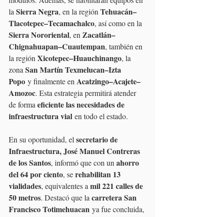
Sierra Negra
Tehuacán–
la 
, en la región 
Tlacotepec–Tecamachalco
, así como en la 
Sierra Nororiental
Zacatlán–
, en 
Chignahuapan–Cuautempan
, también en 
Xicotepec–Huauchinango
la región 
, la 
San Martín Texmelucan–Izta 
zona 
Popo
Acatzingo–Acajete–
 y finalmente en 
Amozoc
. Esta estrategia permitirá atender 
eficiente las necesidades de 
de forma 
infraestructura vial
 en todo el estado.
secretario de 
En su oportunidad, el 
Infraestructura, José Manuel Contreras 
de los Santos
ahorro 
, informó que con un 
del 64 por ciento
rehabilitan 13 
, se 
vialidades
mil 221 calles de 
, equivalentes a 
50 metros
carretera San 
. Destacó que la 
Francisco Totimehuacan
 ya fue concluida, 