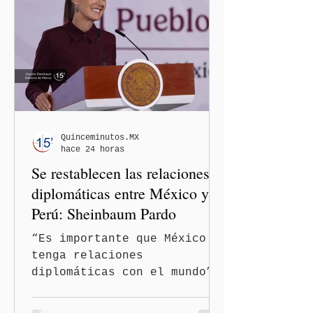
inició formalmente un
procedimiento sancionador
de oficio contra ambas
legisladoras por las
expresiones realizadas en
el podcast DesCasadas,
luego de que sus
comentarios fueran
señalados como
Quinceminutos.MX
hace 24 horas
discriminatorios hacia
Se restablecen las relaciones
hombres y personas adultas
mayores.
diplomáticas entre México y
Perú: Sheinbaum Pardo
“Es importante que México
tenga relaciones
diplomáticas con el mundo”,
señaló Ciudad de México
(Quinceminutos.MX).-La