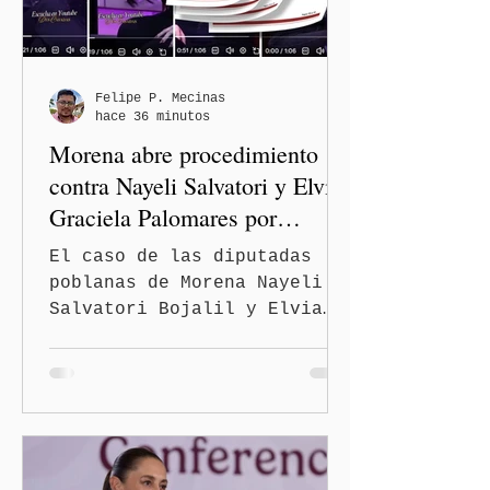
Felipe P. Mecinas
hace 36 minutos
Morena abre procedimiento
contra Nayeli Salvatori y Elvia
Graciela Palomares por
discriminación y burlas
El caso de las diputadas
poblanas de Morena Nayeli
Salvatori Bojalil y Elvia
Graciela Palomares Ramírez
escaló dentro de las
estructuras internas del
partido. La Comisión
Nacional de Honestidad y
Justicia (CNHJ) de Morena