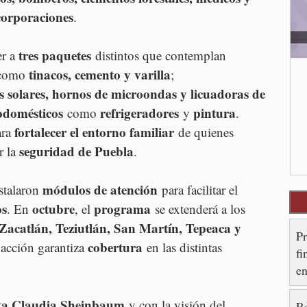
corporaciones
.
tres paquetes
r a 
 distintos que contemplan 
tinacos, cemento y varilla
como 
; 
s solares, hornos de microondas y licuadoras de 
rodomésticos
refrigeradores
pintura
 como 
 y 
. 
fortalecer el entorno familiar
ra 
 de quienes 
seguridad de Puebla
 la 
.
módulos de atención
stalaron 
 para facilitar el 
os
octubre
programa
. En 
, el 
 se extenderá a los 
acatlán, Teziutlán, San Martín, Tepeaca y 
P
cobertura
a acción garantiza 
 en las distintas 
fi
en
ta Claudia Sheinbaum
 y con la visión del 
R