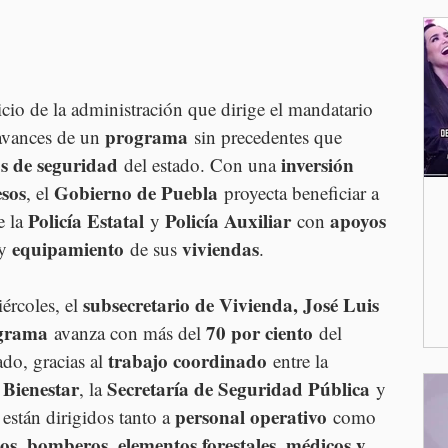
icio de la administración que dirige el mandatario 
programa
 avances de un 
 sin precedentes que 
s de seguridad
inversión 
 del estado. Con una 
esos
Gobierno de Puebla
, el 
 proyecta beneficiar a 
Policía Estatal
Policía Auxiliar
apoyos 
e la 
 y 
 con 
equipamiento
viviendas
y 
 de sus 
.
subsecretario de Vivienda, José Luis 
ércoles, el 
grama
70 por ciento
 avanza con más del 
 del 
trabajo coordinado
ado, gracias al 
 entre la 
 Bienestar
Secretaría de Seguridad Pública
, la 
 y 
personal operativo
 están dirigidos tanto a 
 como 
os, bomberos, elementos forestales, médicos y 