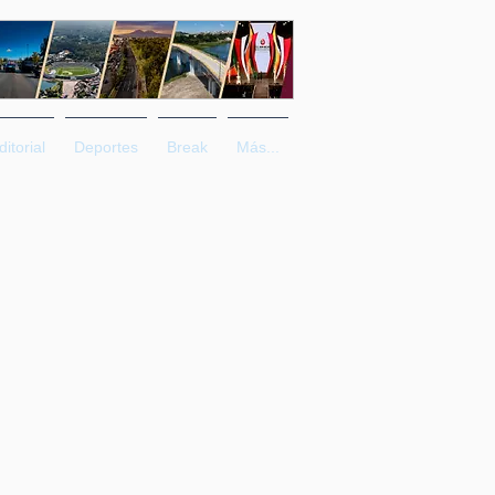
ditorial
Deportes
Break
Más...