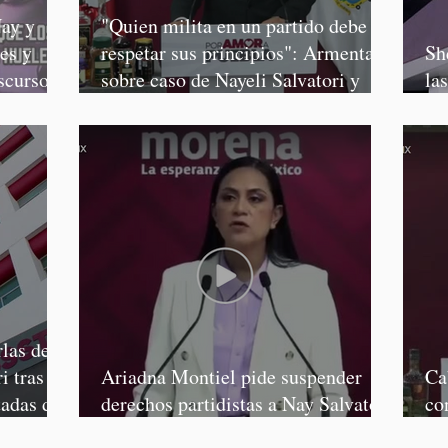
ay y
"Quien milita en un partido debe
es y
respetar sus principios": Armenta,
Sh
scursos
sobre caso de Nayeli Salvatori y
la
Graciela Palomares
Sa
las de
i tras
Ariadna Montiel pide suspender
Ca
tadas de
derechos partidistas a Nay Salvatori
co
y Grace Palomares
Ga