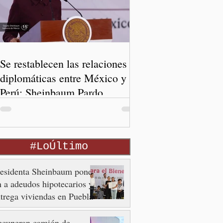
Se restablecen las relaciones
diplomáticas entre México y
Perú: Sheinbaum Pardo
#LoÚltimo
residenta Sheinbaum pone
n a adeudos hipotecarios y
trega viviendas en Puebla
ecuperan camión de