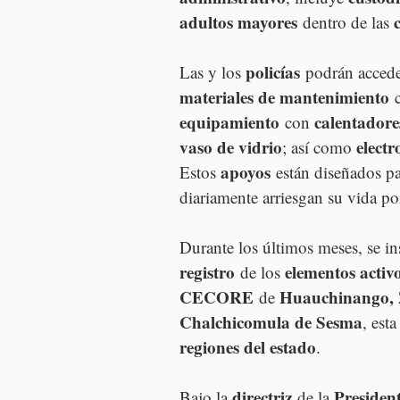
adultos mayores
 dentro de las 
policías
Las y los 
 podrán accede
materiales de mantenimiento
 
equipamiento
calentadore
 con 
vaso de vidrio
elect
; así como 
apoyos
Estos 
 están diseñados pa
diariamente arriesgan su vida por
Durante los últimos meses, se in
registro
elementos activ
 de los 
CECORE
Huauchinango, Z
 de 
Chalchicomula de Sesma
, est
regiones del estado
.
directriz
Presiden
Bajo la 
 de la 