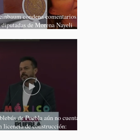
einbaum condena comentarios de
s diputadas de Morena Nayeli
lvatori y Graciela Palomares
blebús de Puebla aún no cuenta
n licencia de construcción:
rcía Parra