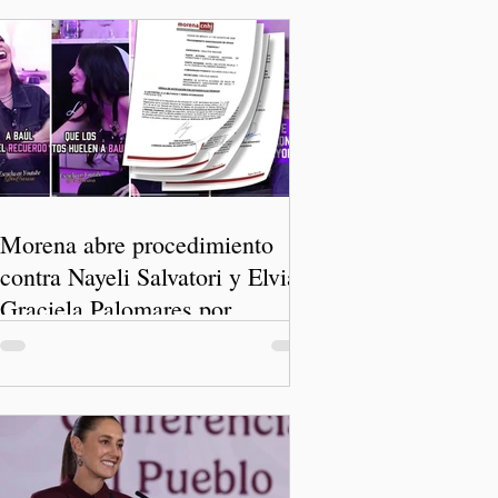
Morena abre procedimiento
contra Nayeli Salvatori y Elvia
Graciela Palomares por
discriminación y burlas