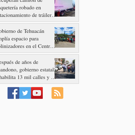
quetería robado en
tacionamiento de tráileres
n Quecholac
obierno de Tehuacán
plía espacio para
linizadores en el Centro
e Bienestar IMSS
lidaridad
spués de años de
andono, gobierno estatal
habilita 13 mil calles y 73
enidas