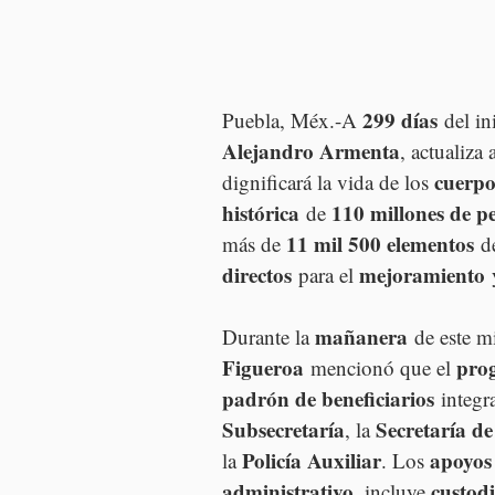
299 días
Puebla, Méx.-A 
 del in
Alejandro Armenta
, actualiza
cuerpo
dignificará la vida de los 
histórica
110 millones de p
 de 
11 mil 500 elementos
más de 
 d
directos
mejoramiento
 para el 
 
mañanera
Durante la 
 de este mi
Figueroa
pro
 mencionó que el 
padrón de beneficiarios
 integr
Subsecretaría
Secretaría de
, la 
Policía Auxiliar
apoyos
la 
. Los 
administrativo
custodi
, incluye 