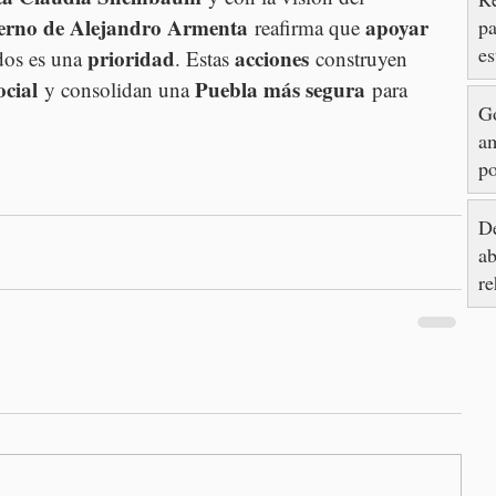
erno de Alejandro Armenta
apoyar 
pa
 reafirma que 
es
prioridad
acciones
dos es una 
. Estas 
 construyen 
e
ocial
Puebla más segura
 y consolidan una 
 para 
G
am
po
d
So
De
ab
re
av