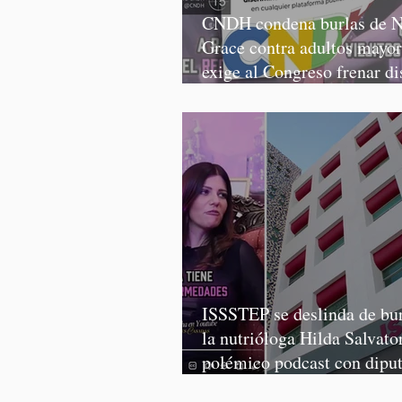
CNDH condena burlas de N
Grace contra adultos mayor
exige al Congreso frenar di
discriminatorios
ISSSTEP se deslinda de bur
la nutrióloga Hilda Salvator
polémico podcast con dipu
Morena