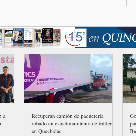
n a
Recuperan camión de paquetería
Go
a
robado en estacionamiento de tráileres
pa
en Quecholac
Bi