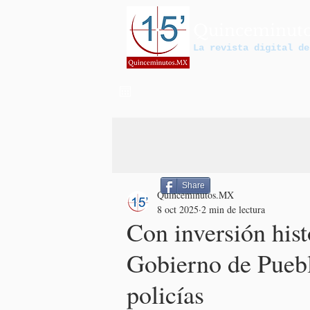
Quinceminut
La revista digital de
Share
Quinceminutos.MX
8 oct 2025
2 min de lectura
Con inversión hist
Gobierno de Puebla
policías