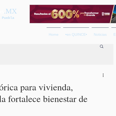
os
.MX
 Puebla
Home
•en QUINCE•
Noticias
E
órica para vivienda,
 fortalece bienestar de