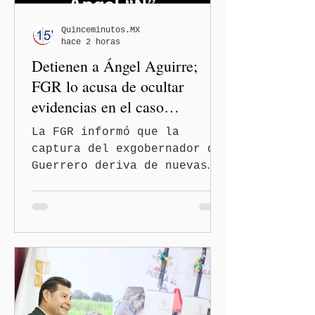
Quinceminutos.MX
hace 2 horas
Detienen a Ángel Aguirre;
FGR lo acusa de ocultar
evidencias en el caso
Ayotzinapa
La FGR informó que la
captura del exgobernador de
Guerrero deriva de nuevas
investigaciones sobre la
desaparición de los 43
normalistas Ciudad de
México. (Quinceminutos.MX).
—La Fiscalía General de la
República (FGR) informó
este jueves la detención
del exgobernador de