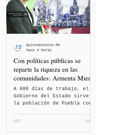
Guerrero, Ángel "N", por su
presunta participación en
el ocultamiento de
evidencias relacionadas con
la desaparición de los 43
estudiantes de la Escuela
Normal Rural "Raúl Isidro
Quinceminutos.MX
hace 4 horas
Burgos" de Ayotzinapa. A
Con políticas públicas se
través
reparte la riqueza en las
comunidades: Armenta Mier
A 600 días de trabajo, el
Gobierno del Estado sirve a
la población de Puebla con
políticas redistributivas e
integrales. El gobierno
estatal eliminó la deuda
pública heredada del Museo