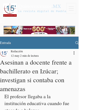
Quinceminutos
.MX
La revista digital de Puebla
Entrada
Redacción
12 may
2 min de lectura
Asesinan a docente frente a
bachillerato en Izúcar;
investigan si contaba con
amenazas
El profesor llegaba a la 
institución educativa cuando fue 