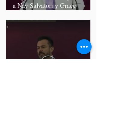
a Nay Salvatori y Grace
Palomares
Cablebús de Puebla aún no
cuenta con licencia de
construcción: García Parra