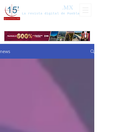
Quinceminutos
.MX
La revista digital de Puebla
news