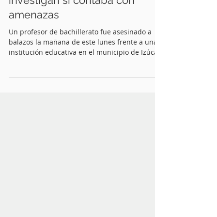
Asesinan a docente frente a
bachillerato en Izúcar;
investigan si contaba con
amenazas
Un profesor de bachillerato fue asesinado a
balazos la mañana de este lunes frente a una
institución educativa en el municipio de Izúcar
de Matamoros, en un hecho que ya es
investigado por autoridades ministeriales como
un posible ataque directo.