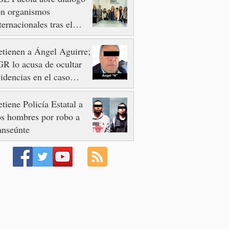
on organismos
ternacionales tras el
esinato del activista y
omunicador Josué
tienen a Ángel Aguirre;
artínez
R lo acusa de ocultar
idencias en el caso
otzinapa
tiene Policía Estatal a
s hombres por robo a
anseúnte