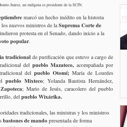
enito Juárez, un indígena es presidente de la SCJN.
septiembre
 marcó un hecho inédito en la historia 
Suprema Corte de 
los nuevos ministros de la 
rindieron protesta en el Senado, dando inicio a la 
voto popular
.
a tradicional 
de purificación que estuvo a cargo de 
pueblo Mazateco,
radicional del 
 acompañada por 
pueblo Otomí;
radicional del 
 María de Lourdes 
pueblo Mixteco
el 
; Yolanda Bautista Hernández, 
 Zapoteca
; Mario de Jesús, caracolero del pueblo 
pueblo Wixárika.
illo, del 
ridades tradicionales, las ministras y los ministros 
bastones de mando
s 
 presentada de forma 