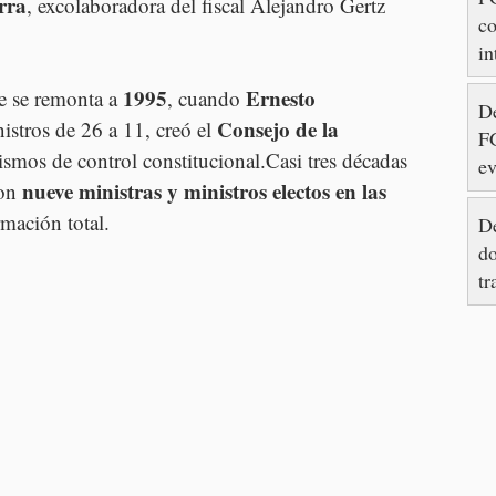
rra
, excolaboradora del fiscal Alejandro Gertz 
c
in
as
1995
Ernesto 
e se remonta a 
, cuando 
c
De
Consejo de la 
stros de 26 a 11, creó el 
M
FG
smos de control constitucional.Casi tres décadas 
ev
nueve ministras y ministros electos en las 
on 
Ay
rmación total.
De
do
tr