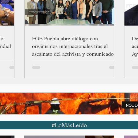
do
FGE Puebla abre diálogo con
De
ndial
organismos internacionales tras el
ac
asesinato del activista y comunicador
Ay
Josué Martínez
#LoMásLeído