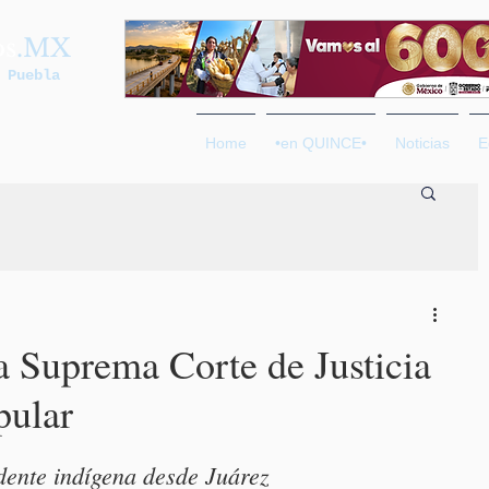
os
.MX
 Puebla
Home
•en QUINCE•
Noticias
E
a Suprema Corte de Justicia
pular
dente indígena desde Juárez