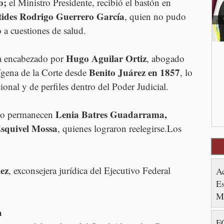
o;
 el Ministro Presidente, recibió el bastón en 
tides Rodrigo Guerrero García
, quien no pudo 
 a cuestiones de salud.
Hugo Aguilar Ortiz
a encabezado por 
, abogado 
Benito Juárez en 1857
ígena de la Corte desde 
, lo 
ional y de perfiles dentro del Poder Judicial.
Lenia Batres Guadarrama, 
olo permanecen 
squivel Mossa
, quienes lograron reelegirse.Los 
ez
, exconsejera jurídica del Ejecutivo Federal
A
Es
M
a
FG