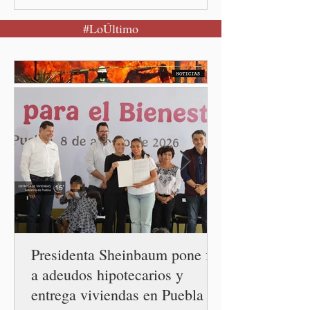
Sheinbaum Pardo anunció el
#LoÚltimo
restablecimiento de las
relaciones diplomáticas
entre los gobiernos de
México y Perú. “Es
importante que más allá de
la orientación política de
los gobiernos —porque hay
orientaciones políticas de
los gobiernos, llegan por
un partido, llegan por otro
— es importante que México
tenga relaciones
diplomáticas con el mu
Presidenta Sheinbaum pone fin
a adeudos hipotecarios y
entrega viviendas en Puebla