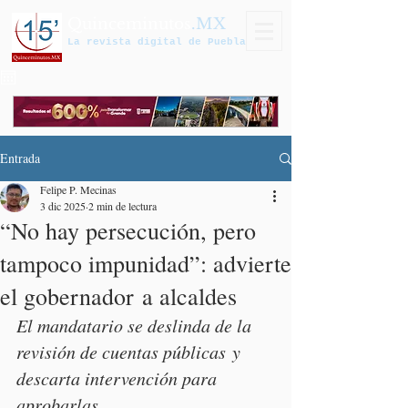
Quinceminutos
.MX
La revista digital de Puebla
Entrada
Felipe P. Mecinas
3 dic 2025
2 min de lectura
“No hay persecución, pero
tampoco impunidad”: advierte
el gobernador a alcaldes
El mandatario se deslinda de la 
revisión de cuentas públicas y 
descarta intervención para 
aprobarlas