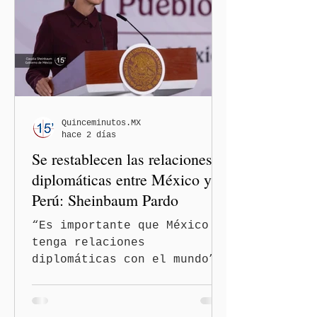
procedimiento sancionador
de oficio contra ambas
legisladoras por las
expresiones realizadas en
el podcast DesCasadas,
luego de que sus
comentarios fueran
señalados como
Quinceminutos.MX
hace 2 días
discriminatorios hacia
Se restablecen las relaciones
hombres y personas adultas
mayores.
diplomáticas entre México y
Perú: Sheinbaum Pardo
“Es importante que México
tenga relaciones
diplomáticas con el mundo”,
señaló Ciudad de México
(Quinceminutos.MX).-La
Presidenta Claudia