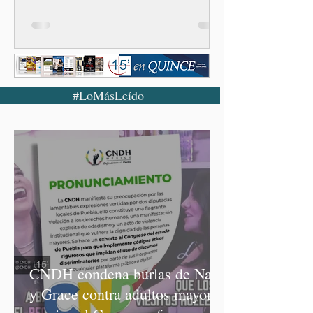
#LoMásLeído
CNDH condena burlas de Nay
y Grace contra adultos mayores