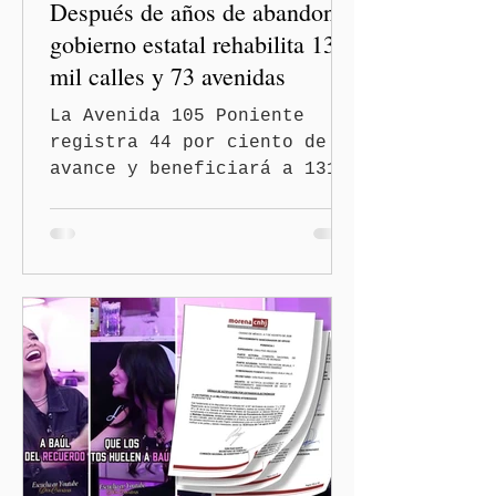
Después de años de abandono,
gobierno estatal rehabilita 13
mil calles y 73 avenidas
La Avenida 105 Poniente
registra 44 por ciento de
avance y beneficiará a 131
mil 420 habitantes Puebla,
Pue.-Con la meta de
intervenir 13 mil calles y
73 avenidas durante 2026,
el gobernador Alejandro
Armenta Mier supervisó la
rehabilitación de la
Avenida 105 Poniente, obra
que registra 44 por ciento
de avance y forma parte del
programa estatal para
recuperar vialidades