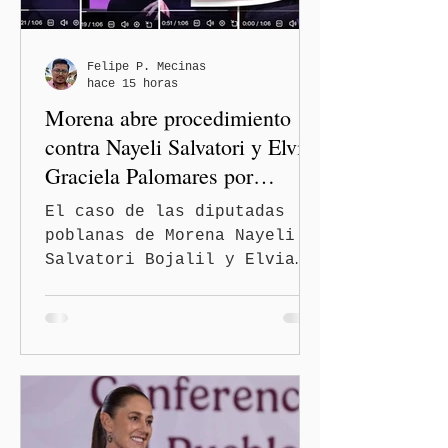
prioritarias, fortalecer la
movilidad y mejorar las
condiciones de seguridad de
Felipe P. Mecinas
hace 15 horas
las familias poblanas, en e
Morena abre procedimiento
contra Nayeli Salvatori y Elvia
Graciela Palomares por
discriminación y burlas
El caso de las diputadas
poblanas de Morena Nayeli
Salvatori Bojalil y Elvia
Graciela Palomares Ramírez
escaló dentro de las
estructuras internas del
partido. La Comisión
Nacional de Honestidad y
Justicia (CNHJ) de Morena
inició formalmente un