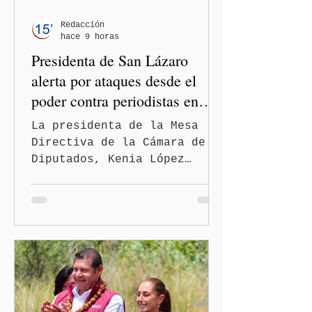
Redacción
hace 9 horas
Presidenta de San Lázaro
alerta por ataques desde el
poder contra periodistas en
México
La presidenta de la Mesa
Directiva de la Cámara de
Diputados, Kenia López
Rabadán, advirtió sobre el
riesgo de que desde las
instituciones públicas se
normalicen las
descalificaciones, amenazas
y mecanismos de presión
contra periodistas, al
señalar que la libertad de
expresión puede debilitarse