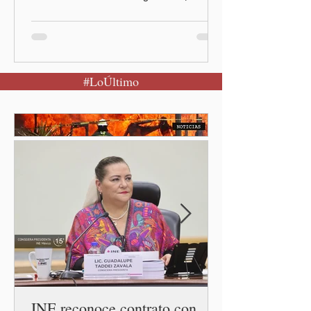
propuso la presidenta
Claudia Sheinbaum Pardo, al
encabezar este domingo la
Jornada Nacional de
#LoÚltimo
Reforestación desde la
comunidad de Santiago
Xalitzintla.
INE reconoce contrato con