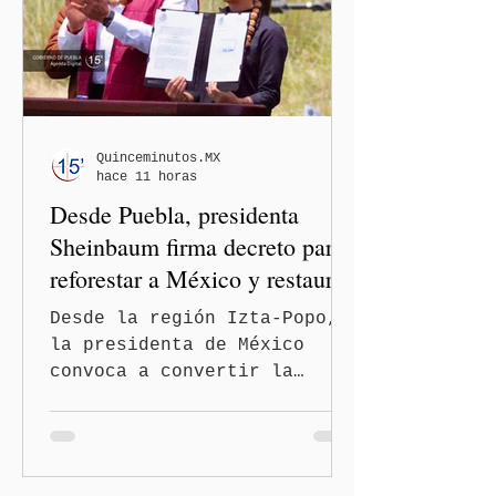
de manera gradual hasta
convertirse en una
restricción al ejercicio
informativo.
Quinceminutos.MX
hace 11 horas
Desde Puebla, presidenta
Sheinbaum firma decreto para
reforestar a México y restaurar
ecosistemas
Desde la región Izta-Popo,
la presidenta de México
convoca a convertir la
reforestación en una acción
permanente de alcance
nacional San Nicolás de los
Ranchos, Pue.-La presidenta