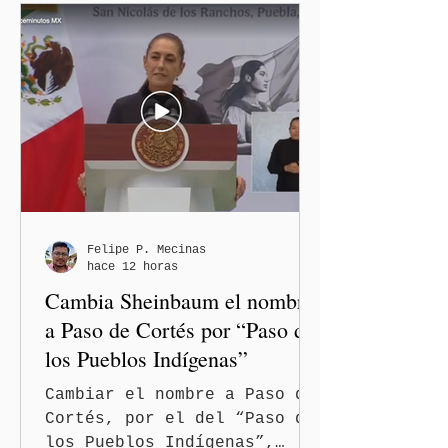
de México, Claudia
Sheinbaum Pardo, encabezó
desde la región Izta-Popo
el inicio de la Jornada
Nacional de Reforestación
2026, con la participación
simultánea de los gobiernos
estatales, comunidades,
pueblos originarios,
fuerzas armadas,
brigadistas y sociedad
Felipe P. Mecinas
hace 12 horas
civil de todo el país, y
Cambia Sheinbaum el nombre
anunció su pro
a Paso de Cortés por “Paso de
los Pueblos Indígenas”
Cambiar el nombre a Paso de
Cortés, por el del “Paso de
los Pueblos Indígenas”,