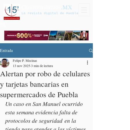
Quinceminutos
.MX
La revista digital de Puebla
Entrada
Felipe P. Mecinas
13 nov 2025
3 min de lectura
Alertan por robo de celulares
y tarjetas bancarias en
supermercados de Puebla
Un caso en San Manuel ocurrido 
esta semana evidencia falta de 
protocolos de seguridad en la 
tienda para atender a las víctimas