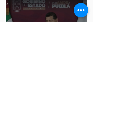
"Quien milita en un partido
debe respetar sus principios":
Armenta, sobre caso de Nayeli
Salvatori y Graciela Palomares