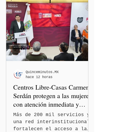
gobernador de Puebla,
Alejandro Armenta Mier,
respaldó la postura de la
presidenta Claudia
Sheinbaum Pardo y de la
dirigencia nacional de
Morena y dejó en manos de
la Comisión Nacional de
Honor y Justicia (CNHJ) el
futuro de las integrantes
de la bancada de Morena en
Quinceminutos.MX
hace 12 horas
el Congreso de Puebla.
Centros Libre-Casas Carmen
Serdán protegen a las mujeres
con atención inmediata y
disminuyen feminicidios
Más de 200 mil servicios y
una red interinstitucional
fortalecen el acceso a la