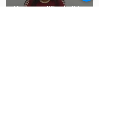
Morena modifica de última
hora las fechas para registro de
aspirantes a diputados
federales y alcaldes
Letty Carreño corre con las
coapeñitas y llama a preservar
la Carrera de la Tortilla