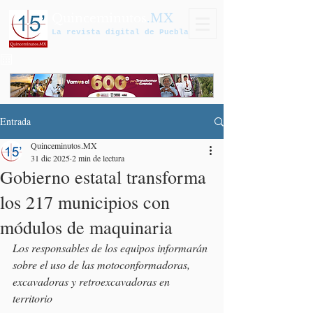
Quinceminutos
.MX
La revista digital de Puebla
Entrada
Quinceminutos.MX
31 dic 2025
2 min de lectura
Gobierno estatal transforma
los 217 municipios con
módulos de maquinaria
Los responsables de los equipos informarán 
sobre el uso de las motoconformadoras, 
excavadoras y retroexcavadoras en 
territorio