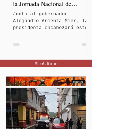
la Jornada Nacional de
Reforestación
Junto al gobernador
Alejandro Armenta Mier, la
presidenta encabezará este
evento el próximo 9 de
agosto en el Parque
Nacional Izta-Popo Ciudad
de México.-Puebla será el
#LoÚltimo
punto de partida de la
Jornada Nacional de
Reforestación, una
estrategia del Gobierno de
México que reunirá de
manera simultánea a
autoridades, ejidos,
comunidades y ciudadanía de
las 32 entidades para
impulsar la restauración de