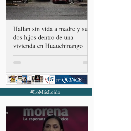
los ecosistemas forestales.
Durante la Mañanera del
Pueblo, a través de un
enlace
Hallan sin vida a madre y sus
dos hijos dentro de una
vivienda en Huauchinango
#LoMásLeído