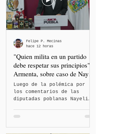
Felipe P. Mecinas
hace 12 horas
"Quien milita en un partido
debe respetar sus principios":
Armenta, sobre caso de Nayeli
Salvatori y Graciela Palomares
Luego de la polémica por
los comentarios de las
diputadas poblanas Nayeli
Salvatori Bojalil y Elvia
Graciela Palomares Ramírez,
considerados
discriminatorios, el