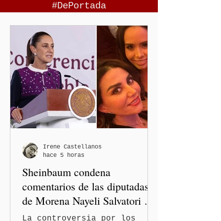
#DePortada
Irene Castellanos
hace 5 horas
Sheinbaum condena
comentarios de las diputadas
de Morena Nayeli Salvatori y
Graciela Palomares
La controversia por los