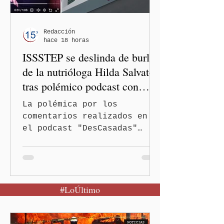
general de FINABIEN, María
del Rocío Mejía Flores,
destacó que esta alianza
Redacción
hace 18 horas
responde a la instrucción
ISSSTEP se deslinda de burlas
de la presidenta de Mé
de la nutrióloga Hilda Salvatori
tras polémico podcast con
diputadas de Morena
La polémica por los
comentarios realizados en
el podcast "DesCasadas"
continúa escalando. Ahora,
el Instituto de Seguridad y
Servicios Sociales de los
Trabajadores al Servicio de
#LoÚltimo
los Poderes del Estado de
Puebla (ISSSTEP) se
deslindó públicamente de