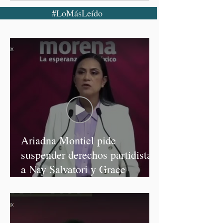
#LoMásLeído
Ariadna Montiel pide
suspender derechos partidistas
a Nay Salvatori y Grace
Palomares