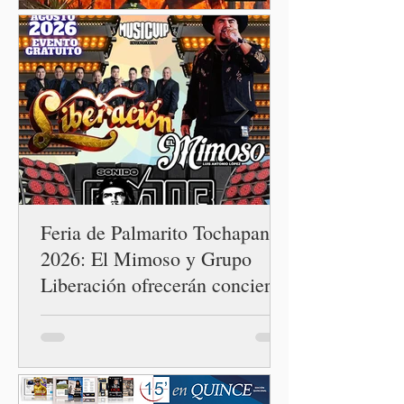
las expresiones emitidas
por una de sus
trabajadoras, Hilda
Salvatori, hermana de la
diputada local de Morena
Nayeli Salvatori Bojalil,
quien participó en la
conversación donde se
realizaron burlas hacia los
adultos mayores.
Feria de Palmarito Tochapan
2026: El Mimoso y Grupo
Liberación ofrecerán concierto
gratuito