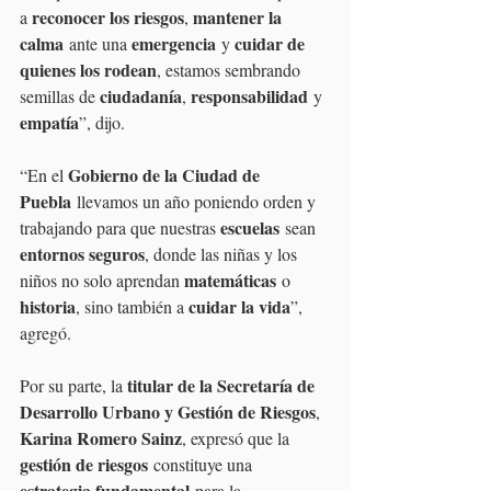
reconocer los riesgos
mantener la 
a 
, 
calma
emergencia
cuidar de 
 ante una 
 y 
quienes los rodean
, estamos sembrando 
ciudadanía
responsabilidad
semillas de 
, 
 y 
empatía
”, dijo.
Gobierno de la Ciudad de 
“En el 
Puebla
 llevamos un año poniendo orden y 
escuelas
trabajando para que nuestras 
 sean 
entornos seguros
, donde las niñas y los 
matemáticas
niños no solo aprendan 
 o 
historia
cuidar la vida
, sino también a 
”, 
agregó.
titular de la Secretaría de 
Por su parte, la 
Desarrollo Urbano y Gestión de Riesgos
, 
Karina Romero Sainz
, expresó que la 
gestión de riesgos
 constituye una 
estrategia fundamental
 para la 