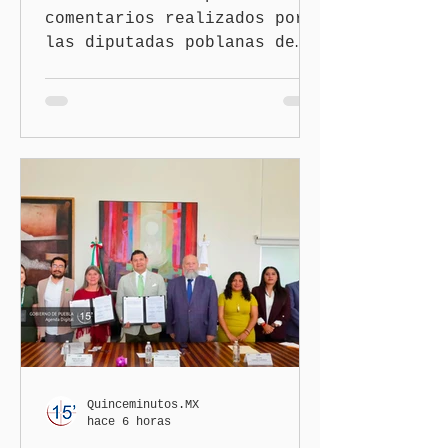
comentarios realizados por
las diputadas poblanas de
Morena, Nayeli Salvatori
Bojalil y Elvia Graciela
Palomares Ramírez, llegó
este miércoles hasta la
conferencia matutina de la
presidenta Claudia
Sheinbaum Pardo, quien
condenó cualquier expresión
discriminatoria y dejó en
manos de su partido la
determinación de una
eventual sanción.
Quinceminutos.MX
hace 6 horas