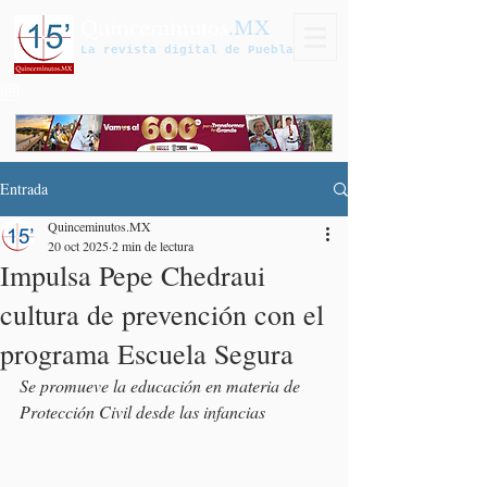
Quinceminutos
.MX
La revista digital de Puebla
Entrada
Quinceminutos.MX
20 oct 2025
2 min de lectura
Impulsa Pepe Chedraui
cultura de prevención con el
programa Escuela Segura
Se promueve la educación en materia de 
Protección Civil desde las infancias