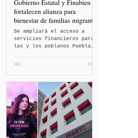
Gobierno Estatal y Finabien
fortalecen alianza para
bienestar de familias migrantes
Se ampliará el acceso a
servicios financieros para
las y los poblanos Puebla,
Pue.-El Gobierno del Estado
y Financiera para el
Bienestar (FINABIEN)
firmaron un Convenio Marco
de Colaboración para
ampliar el acceso a
servicios financieros,
reforzar la inclusión
financiera y acercar
mayores beneficios a las
familias y a la comunidad
migrante. La directora