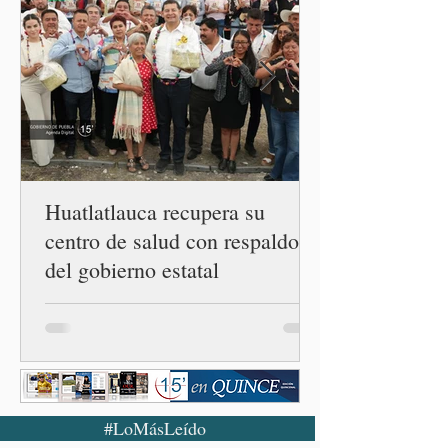
casos registrado en Estados
Unidos. Durante la
conferencia matutina en
Palacio Nacional, el
funcionario informó que en
el país únicamente se han
confirmado 33 casos de esta
enferme
Huatlatlauca recupera su
centro de salud con respaldo
del gobierno estatal
#LoMásLeído