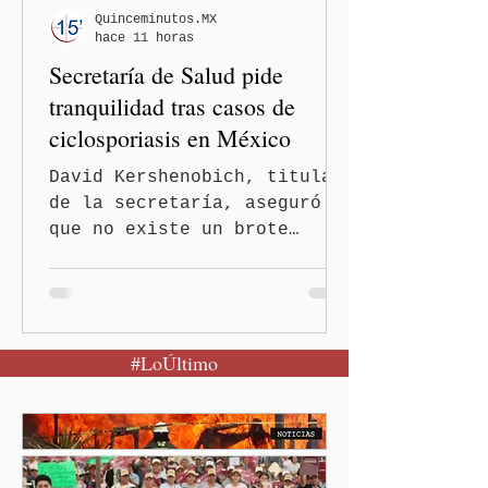
Quinceminutos.MX
hace 11 horas
Secretaría de Salud pide
tranquilidad tras casos de
ciclosporiasis en México
David Kershenobich, titular
de la secretaría, aseguró
que no existe un brote
activo y llamó a la
población a mantener la
calma Ciudad de México.- El
secretario de Salud
#LoÚltimo
federal, David Kershenobich
Stalnikowitz, descartó que
exista un brote activo de
ciclosporiasis en México,
luego del incremento de