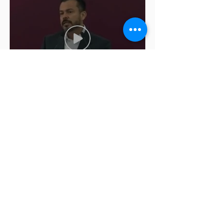
Cablebús de Puebla aún no
cuenta con licencia de
construcción: García Parra