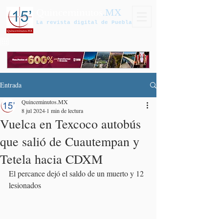
Quinceminutos
.MX
La revista digital de Puebla
Entrada
Quinceminutos.MX
8 jul 2024
1 min de lectura
Vuelca en Texcoco autobús
que salió de Cuautempan y
Tetela hacia CDXM
El percance dejó el saldo de un muerto y 12 
lesionados 