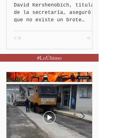
David Kershenobich, titular
de la secretaría, aseguró
que no existe un brote
activo y llamó a la
población a mantener la
calma Ciudad de México.- El
secretario de Salud
#LoÚltimo
federal, David Kershenobich
Stalnikowitz, descartó que
exista un brote activo de
ciclosporiasis en México,
luego del incremento de
casos registrado en Estados
Unidos. Durante la
conferencia matutina en
Palacio Nacional, el
funcionario informó que en
el país únicamente se han