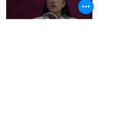
Ariadna Montiel pide
suspender derechos partidistas
a Nay Salvatori y Grace
Palomares