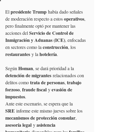
presidente Trump
El 
 había dado señales 
operativos
de moderación respecto a estos 
, 
pero finalmente optó por mantener las 
Servicio de Control de 
acciones del 
Inmigración y Aduanas (ICE)
, enfocadas 
construcción
en sectores como la 
, los 
restaurantes
hotelería
 y la 
.
Homan
Según 
, se dará prioridad a la 
detención de migrantes
 relacionados con 
trata de personas
trabajo 
delitos como 
, 
forzoso
fraude fiscal
evasión de 
, 
 y 
impuestos
.
Ante este escenario, se espera que la 
SRE
 informe este mismo jueves sobre los 
mecanismos de protección consular
, 
asesoría legal
asistencia 
 y 
humanitaria
familias 
 disponibles para las 