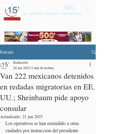
Quinceminutos
.MX
La revista digital de Puebla
Entrada
Redacción
20 jun 2025
2 min de lectura
Van 222 mexicanos detenidos
en redadas migratorias en EE.
UU.; Sheinbaum pide apoyo
consular
Actualizado:
21 jun 2025
Los operativos se han extendido a otras 
ciudades por instrucción del presidente 