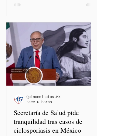
administración de Donald
Trump. El Departamento de
Estado amplió la revisión
de la presencia digital de
los solicitantes, mientras
Washington busca cerrar el
paso al llamado “turismo de
nacimiento” y reforzar los
controles migratorios.
Quinceminutos.MX
hace 6 horas
Secretaría de Salud pide
tranquilidad tras casos de
ciclosporiasis en México