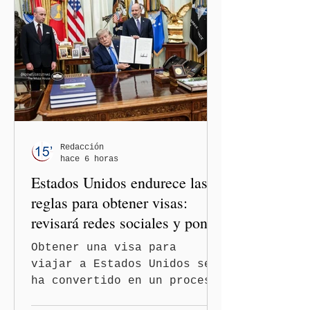
entre los gobiernos de
México y Perú. “Es
importante que más allá de
la orientación política de
los gobiernos —porque hay
orientaciones políticas de
los gobiernos, llegan por
un partido, llegan por otro
— es importante que México
Redacción
hace 6 horas
tenga relaciones
Estados Unidos endurece las
diplomáticas con el mu
reglas para obtener visas:
revisará redes sociales y pone
freno al Turismo de
Obtener una visa para
Nacimiento
viajar a Estados Unidos se
ha convertido en un proceso
con mayores filtros bajo la