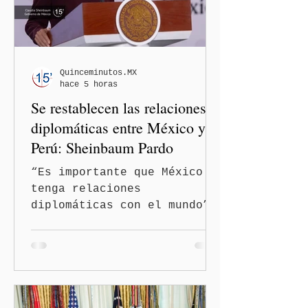
Quinceminutos.MX
hace 5 horas
Se restablecen las relaciones
diplomáticas entre México y
Perú: Sheinbaum Pardo
“Es importante que México
tenga relaciones
diplomáticas con el mundo”,
señaló Ciudad de México
(Quinceminutos.MX).-La
Presidenta Claudia
Sheinbaum Pardo anunció el
restablecimiento de las
relaciones diplomáticas