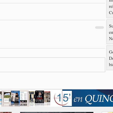
re
Cu
88
S
en
N
Go
De
bi