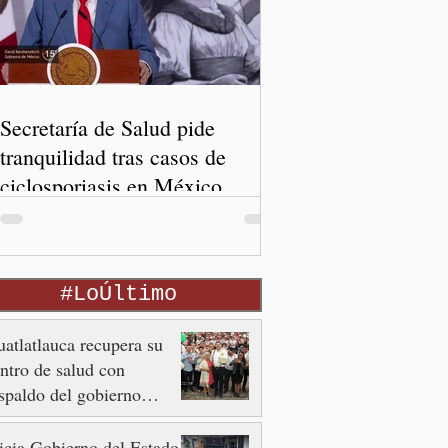
Secretaría de Salud pide
tranquilidad tras casos de
ciclosporiasis en México
#LoÚltimo
atlatlauca recupera su
ntro de salud con
spaldo del gobierno
tatal
icia Gobierno del Estado