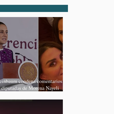
einbaum condena comentarios de
s diputadas de Morena Nayeli
lvatori y Graciela Palomares