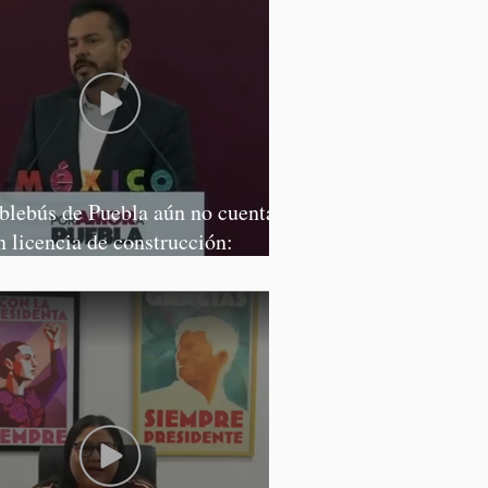
blebús de Puebla aún no cuenta
n licencia de construcción:
rcía Parra