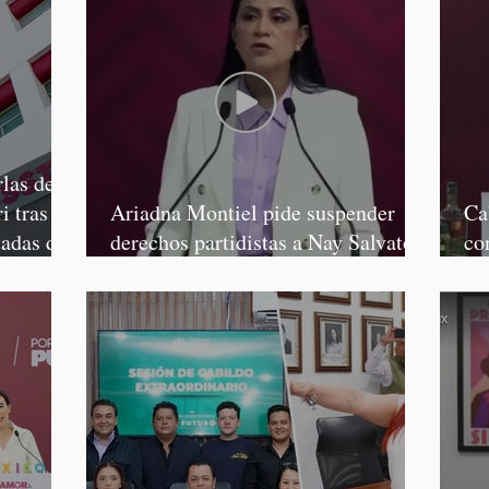
las de
i tras
Ariadna Montiel pide suspender
Ca
tadas de
derechos partidistas a Nay Salvatori
co
y Grace Palomares
Ga