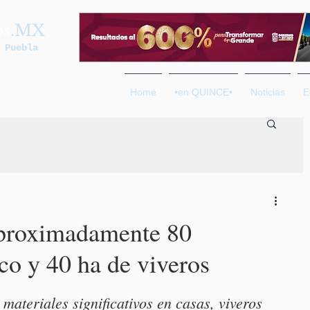
os
.MX
 Puebla
Home
•en QUINCE•
Noticias
E
aproximadamente 80
co y 40 ha de viveros
ateriales significativos en casas, viveros 