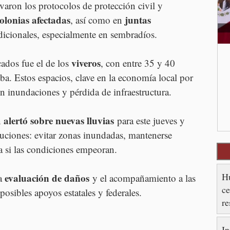
varon los protocolos de protección civil y 
olonias afectadas
juntas 
, así como en 
adicionales, especialmente en sembradíos.
viveros
ados fue el de los 
, con entre 35 y 40 
ba. Estos espacios, clave en la economía local por 
on inundaciones y pérdida de infraestructura.
alertó sobre nuevas lluvias
 
 para este jueves y 
auciones: evitar zonas inundadas, mantenerse 
 si las condiciones empeoran.
Hu
evaluación de daños
a 
 y el acompañamiento a las 
ce
 posibles apoyos estatales y federales.
re
es
In