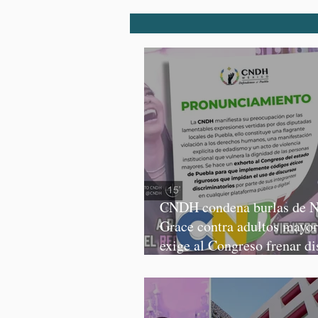
CNDH condena burlas de N
Grace contra adultos mayor
exige al Congreso frenar di
discriminatorios