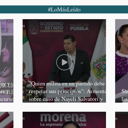
#LoMásLeído
ay y
"Quien milita en un partido debe
es y
respetar sus principios": Armenta,
Sh
scursos
sobre caso de Nayeli Salvatori y
la
Graciela Palomares
Sa