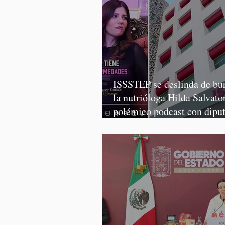
ISSSTEP se deslinda de bur
la nutrióloga Hilda Salvator
polémico podcast con dipu
Morena