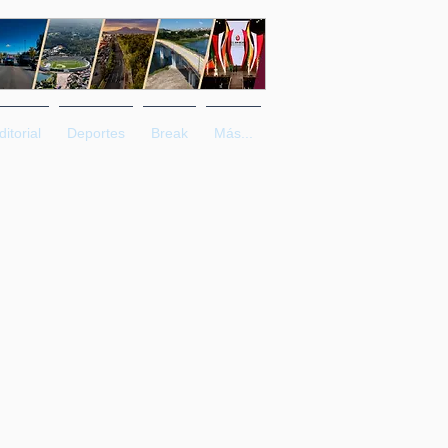
ditorial
Deportes
Break
Más...