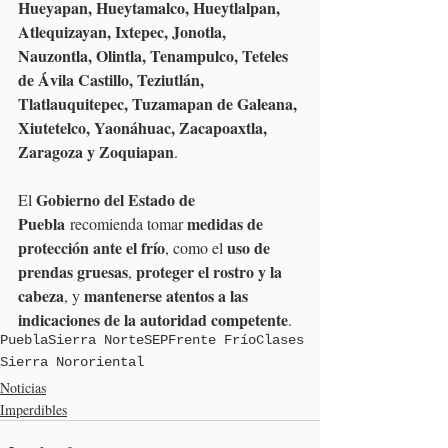
Hueyapan, Hueytamalco, Hueytlalpan, 
Atlequizayan, Ixtepec, Jonotla, 
Nauzontla, Olintla, Tenampulco, Teteles 
de Ávila Castillo, Teziutlán, 
Tlatlauquitepec, Tuzamapan de Galeana, 
Xiutetelco, Yaonáhuac, Zacapoaxtla, 
Zaragoza y Zoquiapan
.
Gobierno del Estado de 
El 
Puebla
medidas de 
 recomienda tomar 
protección ante el frío
uso de 
, como el 
prendas gruesas
proteger el rostro y la 
, 
cabeza
mantenerse atentos a las 
, y 
indicaciones de la autoridad competente
.
Puebla
Sierra Norte
SEP
Frente Frío
Clases
Sierra Nororiental
Noticias
Imperdibles