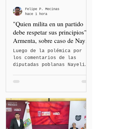
Felipe P. Mecinas
hace 1 hora
"Quien milita en un partido
debe respetar sus principios":
Armenta, sobre caso de Nayeli
Salvatori y Graciela Palomares
Luego de la polémica por
los comentarios de las
diputadas poblanas Nayeli
Salvatori Bojalil y Elvia
Graciela Palomares Ramírez,
considerados
discriminatorios, el
gobernador de Puebla,
Alejandro Armenta Mier,
respaldó la postura de la
presidenta Claudia
Sheinbaum Pardo y de la