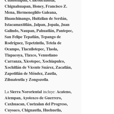
Chignahuapan, Honey, Francisco Z. 
Mena, Hermenegildo Galeana, 
Huauchinango, Huitzilan de Serdán, 
Ixtacamaxtitlán, Jalpan, Jopala, Juan 
Galindo, Naupan, Pahuatlán, Pantepec, 
San Felipe Tepatlán, Tepango de 
Rodríguez, Tepetzintla, Tetela de 
Ocampo, Tlacuilotepec, Tlaola, 
Tlapacoya, Tlaxco, Venustiano 
Carranza, Xicotepec, Xochiapulco, 
Xochitlán de Vicente Suárez, Zacatlán, 
Zapotitlán de Méndez, Zautla, 
Zihuateutla y Zongozotla
.
Sierra Nororiental
Acateno, 
La 
 incluye: 
Atempan, Ayotoxco de Guerrero, 
Caxhuacan, Cuetzalan del Progreso, 
Cuyoaco, Chignautla, Huehuetla, 