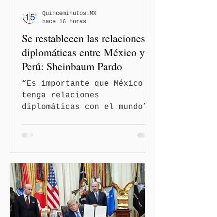
Quinceminutos.MX
hace 16 horas
Se restablecen las relaciones
diplomáticas entre México y
Perú: Sheinbaum Pardo
“Es importante que México
tenga relaciones
diplomáticas con el mundo”,
señaló Ciudad de México
(Quinceminutos.MX).-La
Presidenta Claudia
Sheinbaum Pardo anunció el
restablecimiento de las
relaciones diplomáticas
entre los gobiernos de
México y Perú. “Es
importante que más allá de