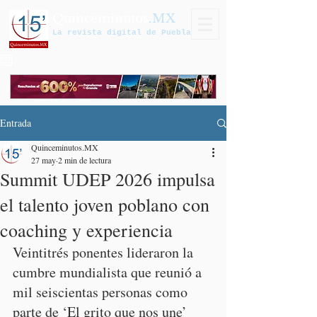
Quinceminutos
.MX
La revista digital de Puebla
Entrada
Quinceminutos.MX
27 may
2 min de lectura
Summit UDEP 2026 impulsa
el talento joven poblano con
coaching y experiencia
Veintitrés ponentes lideraron la 
cumbre mundialista que reunió a 
mil seiscientas personas como 
parte de ‘El grito que nos une’