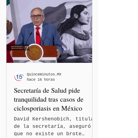
de la presencia digital de
los solicitantes, mientras
Washington busca cerrar el
paso al llamado “turismo de
nacimiento” y reforzar los
controles migratorios.
Quinceminutos.MX
hace 16 horas
Secretaría de Salud pide
tranquilidad tras casos de
ciclosporiasis en México
David Kershenobich, titular
de la secretaría, aseguró
que no existe un brote