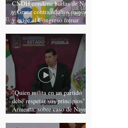
CNDH condena burlas de Nay
y Grace contra adultos mayores
y exige al Congreso frenar
discursos discriminatorios
"Quien milita en un partido
debe respetar sus principios":
Armenta, sobre caso de Nayeli
Salvatori y Graciela Palomares