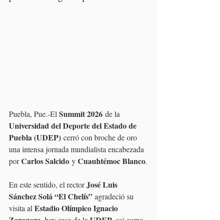
Summit 2026
Puebla, Pue.-El 
 de la 
Universidad del Deporte del Estado de 
Puebla (UDEP)
 cerró con broche de oro 
una intensa jornada mundialista encabezada 
Carlos Salcido
Cuauhtémoc Blanco
por 
 y 
.
José Luis 
En este sentido, el rector 
Sánchez Solá “El Chelís”
 agradeció su 
Estadio Olímpico Ignacio 
visita al 
Zaragoza
UDEP
, hoy casa de la 
, así como 