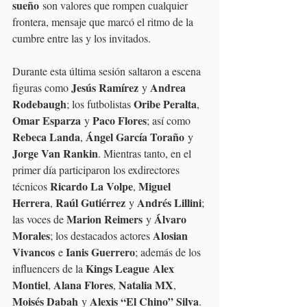
sueño
 son valores que rompen cualquier 
frontera, mensaje que marcó el ritmo de la 
cumbre entre las y los invitados.
Durante esta última sesión saltaron a escena 
Jesús Ramírez
Andrea 
figuras como 
 y 
Rodebaugh
Oribe Peralta
; los futbolistas 
, 
Omar Esparza
Paco Flores
 y 
; así como 
Rebeca Landa
Ángel García Toraño
, 
 y 
Jorge Van Rankin
. Mientras tanto, en el 
primer día participaron los exdirectores 
Ricardo La Volpe
Miguel 
técnicos 
, 
Herrera
Raúl Gutiérrez
Andrés Lillini
, 
 y 
; 
Marion Reimers
Álvaro 
las voces de 
 y 
Morales
Alosian 
; los destacados actores 
Vivancos
Ianis Guerrero
 e 
; además de los 
Kings League
Alex 
influencers de la 
Montiel
Alana Flores
Natalia MX
, 
, 
, 
Moisés Dabah
Alexis “El Chino” Silva
 y 
.