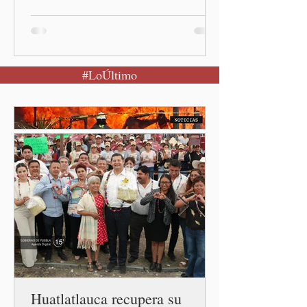
activo y llamó a la
población a mantener la
calma Ciudad de México.- El
secretario de Salud
#LoÚltimo
federal, David Kershenobich
Stalnikowitz, descartó que
exista un brote activo de
ciclosporiasis en México,
luego del incremento de
casos registrado en Estados
Unidos. Durante la
conferencia matutina en
Palacio Nacional, el
funcionario informó que en
el país únicamente se han
confirmado 33 casos de esta
enferme
Huatlatlauca recupera su