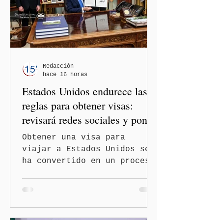
la orientación política de
los gobiernos —porque hay
orientaciones políticas de
los gobiernos, llegan por
un partido, llegan por otro
— es importante que México
Redacción
hace 16 horas
tenga relaciones
Estados Unidos endurece las
diplomáticas con el mu
reglas para obtener visas:
revisará redes sociales y pone
freno al Turismo de
Obtener una visa para
Nacimiento
viajar a Estados Unidos se
ha convertido en un proceso
con mayores filtros bajo la
administración de Donald
Trump. El Departamento de
Estado amplió la revisión