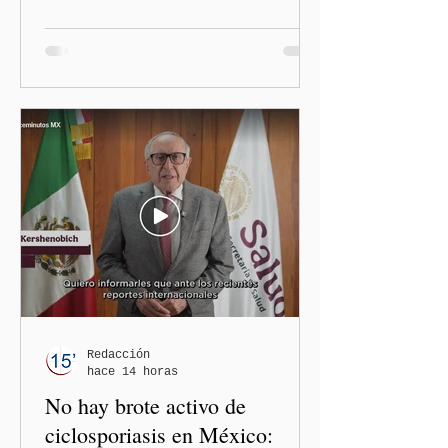
polémica generada por las
diputadas locales de
Morena, Nayeli Salvatori
Bojalil y Elvia Graciela
"Grace" Palomares Ramírez,
al considerar que los
comentarios que emitieron
en el podcast "DesCasadas"
contra las personas adultas
mayores no pueden
justificarse como una
simple opinión o una broma.
Redacción
hace 14 horas
No hay brote activo de
ciclosporiasis en México: