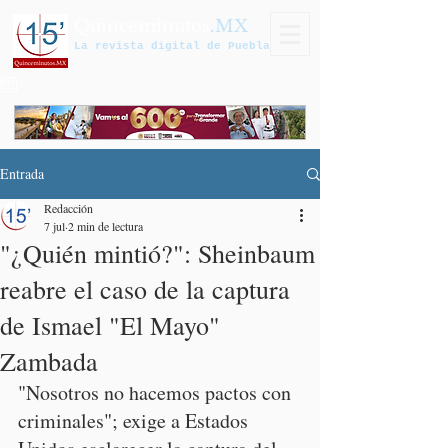
Quinceminutos
.MX
La revista digital de Puebla
Entrada
Redacción
7 jul
2 min de lectura
"¿Quién mintió?": Sheinbaum
reabre el caso de la captura
de Ismael "El Mayo"
Zambada
"Nosotros no hacemos pactos con 
criminales"; exige a Estados 