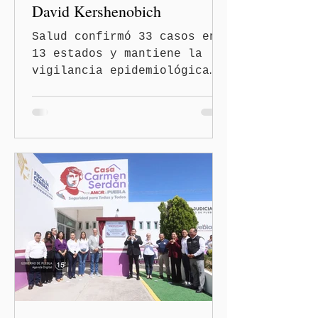
David Kershenobich
Salud confirmó 33 casos en
13 estados y mantiene la
vigilancia epidemiológica
Ciudad de México
(Quinceminutos.MX).- El
secretario de Salud, David
Kershenobich Stalnikowitz,
aseguró que en México no
existe un brote activo de
ciclosporiasis, luego de
los recientes reportes de
casos en Estados Unidos y
de viajeros del Reino Unido
que visitaron territorio
mexicano. A través de un
mensaje difundido en redes
sociales, el funcionario