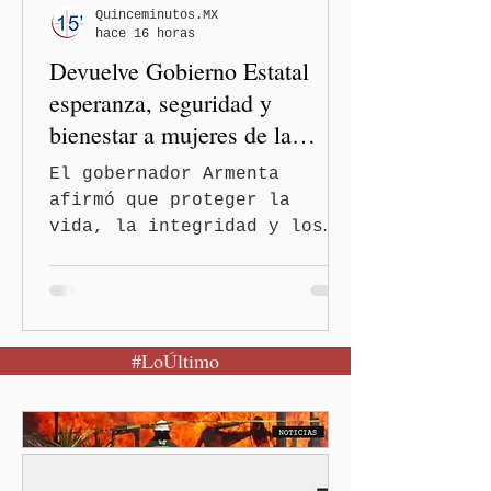
informó que la Secretaría
Quinceminutos.MX
hace 16 horas
de Salud activó de mane
Devuelve Gobierno Estatal
esperanza, seguridad y
bienestar a mujeres de la
periferia urbana
El gobernador Armenta
afirmó que proteger la
vida, la integridad y los
derechos de las mujeres es
la base para construir un
Puebla más justo y seguro
Puebla, Pue.-Cuando una
#LoÚltimo
mujer encuentra un lugar
seguro para pedir ayuda,
también recupera la
esperanza de vivir sin
miedo. Con esa visión, el
gobernador Alejandro