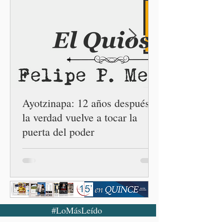
Armenta Mier inauguró el
Centro LIBRE (Libertad,
Igualdad, Bienestar, Redes,
Emancipación) número 62 y
la Casa Carmen Serdán
número 25 en el estado, la
cuarta en la c
Ayotzinapa: 12 años después,
la verdad vuelve a tocar la
puerta del poder
#LoMásLeído