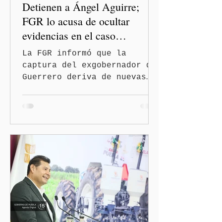
Detienen a Ángel Aguirre;
FGR lo acusa de ocultar
evidencias en el caso
Ayotzinapa
La FGR informó que la
captura del exgobernador de
Guerrero deriva de nuevas
investigaciones sobre la
desaparición de los 43
normalistas Ciudad de
México. (Quinceminutos.MX).
—La Fiscalía General de la
República (FGR) informó
este jueves la detención
del exgobernador de
Guerrero, Ángel "N", por su
presunta participación en
el ocultamiento de
evidencias relacionadas con