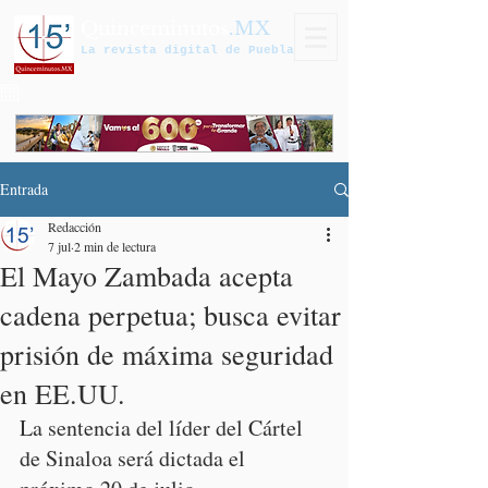
Quinceminutos
.MX
La revista digital de Puebla
Entrada
Redacción
7 jul
2 min de lectura
El Mayo Zambada acepta
cadena perpetua; busca evitar
prisión de máxima seguridad
en EE.UU.
La sentencia del líder del Cártel 
de Sinaloa será dictada el 