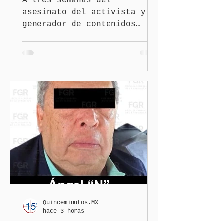
A tres semanas del
asesinato del activista y
generador de contenidos
Josué Martínez Contreras en
San Martín Texmelucan, la
Fiscalía General del Estado
de Puebla (FGE) sostuvo una
reunión de trabajo con
organizaciones nacionales e
internacionales dedicadas a
la defensa de la libertad
de expresión y la
protección de periodistas.
Quinceminutos.MX
hace 3 horas