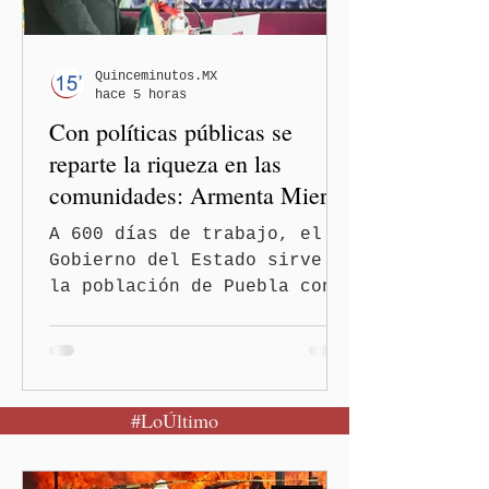
la desaparición de los 43
estudiantes de la Escuela
Normal Rural "Raúl Isidro
Quinceminutos.MX
hace 5 horas
Burgos" de Ayotzinapa. A
Con políticas públicas se
través
reparte la riqueza en las
comunidades: Armenta Mier
A 600 días de trabajo, el
Gobierno del Estado sirve a
la población de Puebla con
políticas redistributivas e
integrales. El gobierno
estatal eliminó la deuda
pública heredada del Museo
#LoÚltimo
Internacional del Barroco
que significó un “saqueo”
del erario en los gobiernos