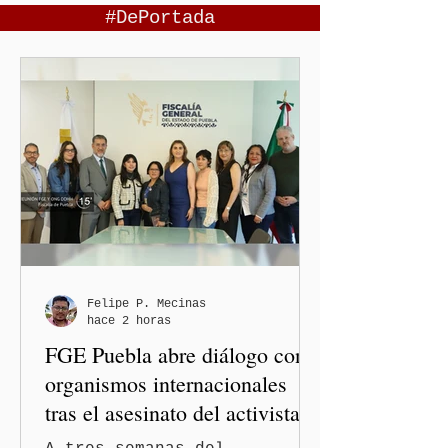
#DePortada
Felipe P. Mecinas
hace 2 horas
FGE Puebla abre diálogo con
organismos internacionales
tras el asesinato del activista y
comunicador Josué Martínez