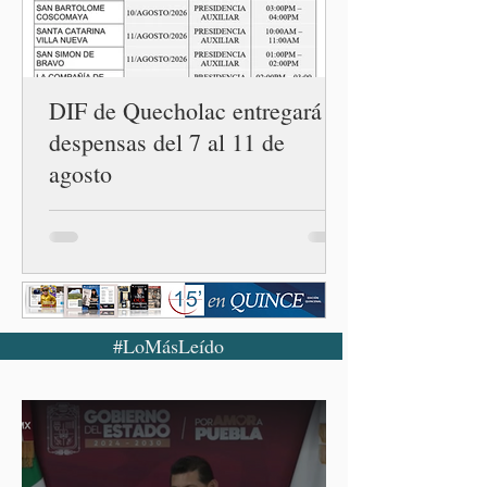
la Casa Carmen Serdán
número 25 en el estado, la
cuarta en la c
DIF de Quecholac entregará
despensas del 7 al 11 de
agosto
#LoMásLeído