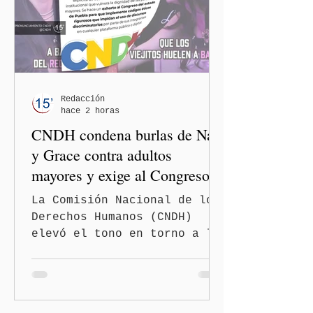
Redacción
hace 2 horas
CNDH condena burlas de Nay
y Grace contra adultos
mayores y exige al Congreso
frenar discursos
La Comisión Nacional de los
discriminatorios
Derechos Humanos (CNDH)
elevó el tono en torno a la
polémica generada por las
diputadas locales de
Morena, Nayeli Salvatori
Bojalil y Elvia Graciela