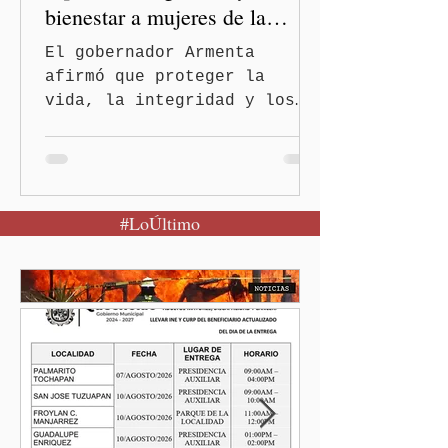
bienestar a mujeres de la
periferia urbana
El gobernador Armenta
afirmó que proteger la
vida, la integridad y los
derechos de las mujeres es
la base para construir un
Puebla más justo y seguro
Puebla, Pue.-Cuando una
#LoÚltimo
mujer encuentra un lugar
seguro para pedir ayuda,
también recupera la
esperanza de vivir sin
miedo. Con esa visión, el
gobernador Alejandro
Armenta Mier inauguró el
Centro LIBRE (Libertad,
Igualdad, Bienestar, Redes,
Emancipación) número 62 y