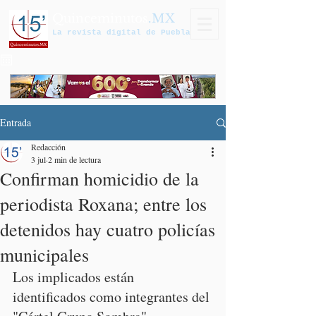
Quinceminutos
.MX
La revista digital de Puebla
Entrada
Redacción
3 jul
2 min de lectura
Confirman homicidio de la
periodista Roxana; entre los
detenidos hay cuatro policías
municipales
Los implicados están 
identificados como integrantes del 