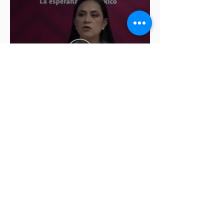
Ariadna Montiel pide
suspender derechos partidistas
a Nay Salvatori y Grace
Palomares