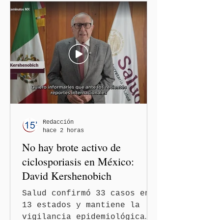
"Grace" Palomares Ramírez,
al considerar que los
comentarios que emitieron
en el podcast "DesCasadas"
contra las personas adultas
mayores no pueden
justificarse como una
simple opinión o una broma.
Redacción
hace 2 horas
No hay brote activo de
ciclosporiasis en México:
David Kershenobich
Salud confirmó 33 casos en
13 estados y mantiene la
vigilancia epidemiológica