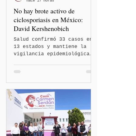
hace 17 horas
No hay brote activo de
ciclosporiasis en México:
David Kershenobich
Salud confirmó 33 casos en
13 estados y mantiene la
vigilancia epidemiológica
Ciudad de México
(Quinceminutos.MX).- El
secretario de Salud, David
Kershenobich Stalnikowitz,
aseguró que en México no
existe un brote activo de
ciclosporiasis, luego de
los recientes reportes de
casos en Estados Unidos y
de viajeros del Reino Unido
que visitaron territorio