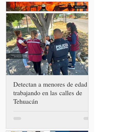
también recupera la
esperanza de vivir sin
miedo. Con esa visión, el
gobernador Alejandro
Armenta Mier inauguró el
Centro LIBRE (Libertad,
Igualdad, Bienestar, Redes,
Emancipación) número 62 y
la Casa Carmen Serdán
número 25 en el estado, la
cuarta en la c
Detectan a menores de edad
trabajando en las calles de
Tehuacán