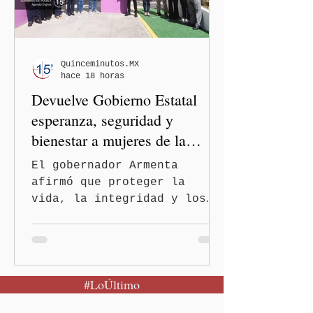
mexicano. A través de un
mensaje difundido en redes
sociales, el funcionario
informó que la Secretaría
Quinceminutos.MX
hace 18 horas
de Salud activó de mane
Devuelve Gobierno Estatal
esperanza, seguridad y
bienestar a mujeres de la
periferia urbana
El gobernador Armenta
afirmó que proteger la
vida, la integridad y los
derechos de las mujeres es
la base para construir un
Puebla más justo y seguro
Puebla, Pue.-Cuando una
#LoÚltimo
mujer encuentra un lugar
seguro para pedir ayuda,