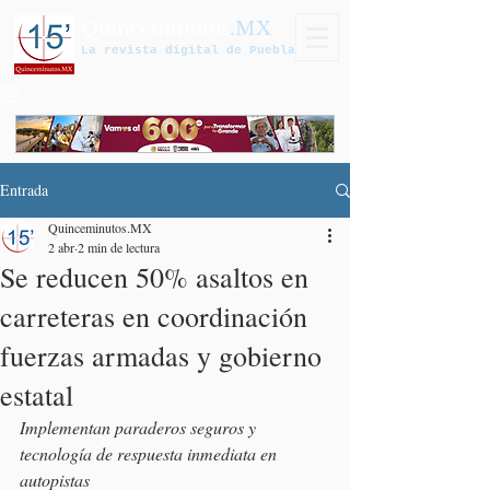
Quinceminutos
.MX
La revista digital de Puebla
Entrada
Quinceminutos.MX
2 abr
2 min de lectura
Se reducen 50% asaltos en
carreteras en coordinación
fuerzas armadas y gobierno
estatal
Implementan paraderos seguros y 
tecnología de respuesta inmediata en 
autopistas