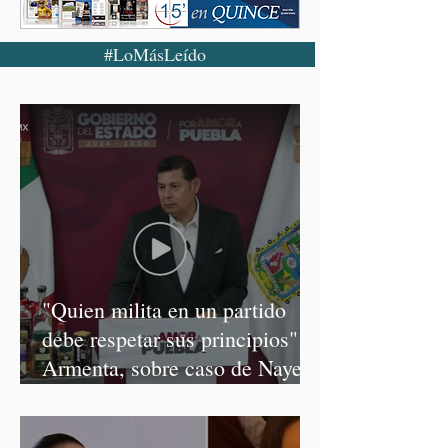
#LoMásLeído
"Quien milita en un partido
debe respetar sus principios":
Armenta, sobre caso de Nayeli
Salvatori y Graciela Palomares