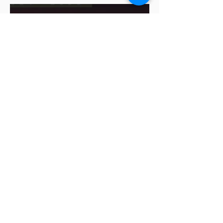
Cablebús de Puebla aún no
cuenta con licencia de
construcción: García Parra