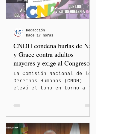
Redacción
hace 17 horas
CNDH condena burlas de Nay
y Grace contra adultos
mayores y exige al Congreso
frenar discursos
La Comisión Nacional de los
discriminatorios
Derechos Humanos (CNDH)
elevó el tono en torno a la
polémica generada por las
diputadas locales de
Morena, Nayeli Salvatori
Bojalil y Elvia Graciela
"Grace" Palomares Ramírez,
al considerar que los