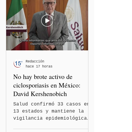
comentarios que emitieron
en el podcast "DesCasadas"
contra las personas adultas
mayores no pueden
justificarse como una
simple opinión o una broma.
Redacción
hace 17 horas
No hay brote activo de
ciclosporiasis en México:
David Kershenobich
Salud confirmó 33 casos en
13 estados y mantiene la
vigilancia epidemiológica
Ciudad de México