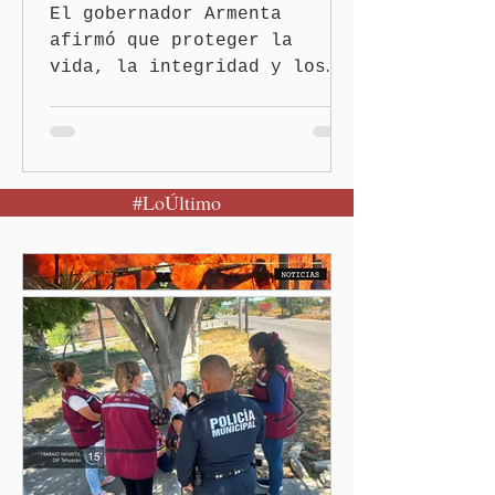
periferia urbana
El gobernador Armenta
afirmó que proteger la
vida, la integridad y los
derechos de las mujeres es
la base para construir un
Puebla más justo y seguro
Puebla, Pue.-Cuando una
#LoÚltimo
mujer encuentra un lugar
seguro para pedir ayuda,
también recupera la
esperanza de vivir sin
miedo. Con esa visión, el
gobernador Alejandro
Armenta Mier inauguró el
Centro LIBRE (Libertad,
Igualdad, Bienestar, Redes,
Emancipación) número 62 y
la Casa Carmen Serdán
número 25 en el estado, la