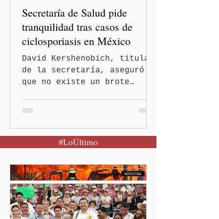
Secretaría de Salud pide
tranquilidad tras casos de
ciclosporiasis en México
David Kershenobich, titular
de la secretaría, aseguró
que no existe un brote
activo y llamó a la
población a mantener la
calma Ciudad de México.- El
secretario de Salud
#LoÚltimo
federal, David Kershenobich
Stalnikowitz, descartó que
exista un brote activo de
ciclosporiasis en México,
luego del incremento de
casos registrado en Estados
Unidos. Durante la