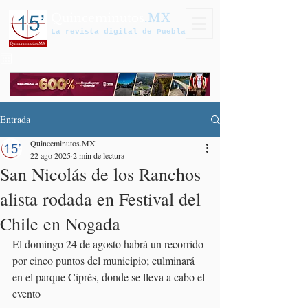
Quinceminutos
.MX
La revista digital de Puebla
Entrada
Quinceminutos.MX
22 ago 2025
2 min de lectura
San Nicolás de los Ranchos
alista rodada en Festival del
Chile en Nogada
El domingo 24 de agosto habrá un recorrido 
por cinco puntos del municipio; culminará 
en el parque Ciprés, donde se lleva a cabo el 
evento