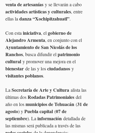
venta de artesanías
 y se llevarán a cabo 
actividades artísticas y culturales
, entre 
danza “Xochipitzahuatl”
ellas la 
.
iniciativa
gobierno de 
Con esta 
, el 
Alejandro Armenta
, en conjunto con el 
Ayuntamiento de San Nicolás de los 
Ranchos
patrimonio 
, busca difundir el 
cultural
 y promover una mejora en el 
bienestar
ciudadanos
 de las y los 
 y 
visitantes poblanos
.
Secretaría de Arte y Cultura
La 
 alista las 
Rodadas Patrimoniales
últimas dos 
 del 
municipios de Tehuacán
31 de 
año en los 
 (
agosto
Puebla capital
07 de 
) y 
 (
septiembre
información
). La 
 detallada de 
las mismas será publicada a través de las 
redes sociales
 de la dependencia: 