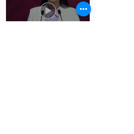
Ariadna Montiel pide
suspender derechos partidistas
a Nay Salvatori y Grace
Palomares
Cablebús de Puebla aún no