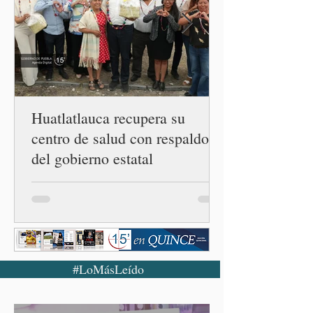
conferencia matutina en
Palacio Nacional, el
funcionario informó que en
el país únicamente se han
confirmado 33 casos de esta
enferme
Huatlatlauca recupera su
centro de salud con respaldo
del gobierno estatal
#LoMásLeído