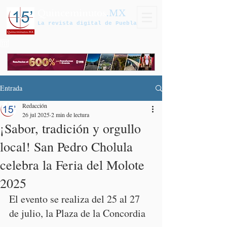
Quinceminutos
.MX
La revista digital de Puebla
Entrada
Redacción
26 jul 2025
2 min de lectura
¡Sabor, tradición y orgullo
local! San Pedro Cholula
celebra la Feria del Molote
2025
El evento se realiza del 25 al 27 
de julio, la Plaza de la Concordia