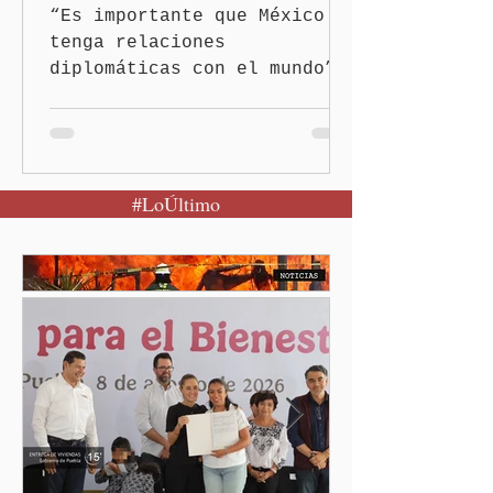
“Es importante que México
tenga relaciones
diplomáticas con el mundo”,
señaló Ciudad de México
(Quinceminutos.MX).-La
Presidenta Claudia
Sheinbaum Pardo anunció el
#LoÚltimo
restablecimiento de las
relaciones diplomáticas
entre los gobiernos de
México y Perú. “Es
importante que más allá de
la orientación política de
los gobiernos —porque hay
orientaciones políticas de
los gobiernos, llegan por
un partido, llegan por otro
— es importante que México
tenga relaciones