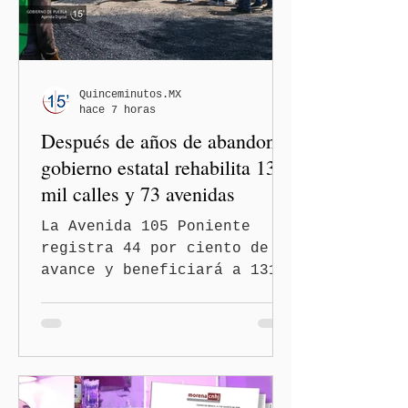
Quinceminutos.MX
hace 7 horas
Después de años de abandono,
gobierno estatal rehabilita 13
mil calles y 73 avenidas
La Avenida 105 Poniente
registra 44 por ciento de
avance y beneficiará a 131
mil 420 habitantes Puebla,
Pue.-Con la meta de
intervenir 13 mil calles y
73 avenidas durante 2026,
el gobernador Alejandro
Armenta Mier supervisó la