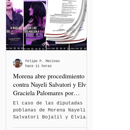
rehabilitación de la
Avenida 105 Poniente, obra
que registra 44 por ciento
de avance y forma parte del
programa estatal para
recuperar vialidades
prioritarias, fortalecer la
movilidad y mejorar las
condiciones de seguridad de
Felipe P. Mecinas
hace 11 horas
las familias poblanas, en e
Morena abre procedimiento
contra Nayeli Salvatori y Elvia
Graciela Palomares por
discriminación y burlas
El caso de las diputadas
poblanas de Morena Nayeli
Salvatori Bojalil y Elvia
Graciela Palomares Ramírez