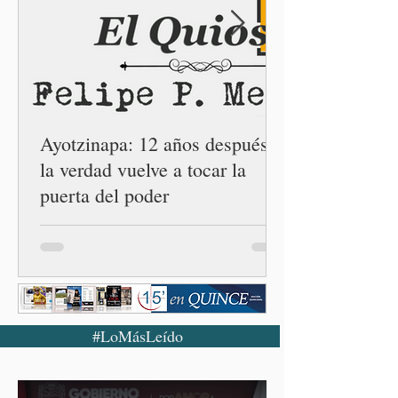
Centro LIBRE (Libertad,
Igualdad, Bienestar, Redes,
Emancipación) número 62 y
la Casa Carmen Serdán
número 25 en el estado, la
cuarta en la c
Ayotzinapa: 12 años después,
la verdad vuelve a tocar la
puerta del poder
#LoMásLeído