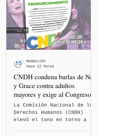
Redacción
hace 12 horas
CNDH condena burlas de Nay
y Grace contra adultos
mayores y exige al Congreso
frenar discursos
La Comisión Nacional de los
discriminatorios
Derechos Humanos (CNDH)
elevó el tono en torno a la
polémica generada por las
diputadas locales de