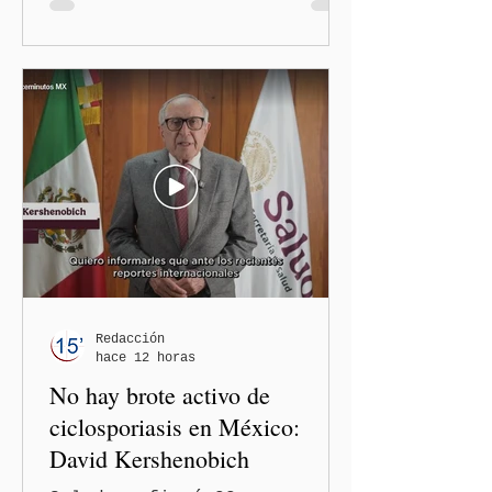
Morena, Nayeli Salvatori
Bojalil y Elvia Graciela
"Grace" Palomares Ramírez,
al considerar que los
comentarios que emitieron
en el podcast "DesCasadas"
contra las personas adultas
mayores no pueden
justificarse como una
simple opinión o una broma.
Redacción
hace 12 horas
No hay brote activo de
ciclosporiasis en México:
David Kershenobich