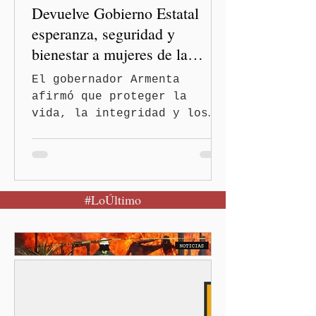
Devuelve Gobierno Estatal
esperanza, seguridad y
bienestar a mujeres de la
periferia urbana
El gobernador Armenta
afirmó que proteger la
vida, la integridad y los
derechos de las mujeres es
la base para construir un
Puebla más justo y seguro
Puebla, Pue.-Cuando una
#LoÚltimo
mujer encuentra un lugar
seguro para pedir ayuda,
también recupera la
esperanza de vivir sin
miedo. Con esa visión, el
gobernador Alejandro
Armenta Mier inauguró el