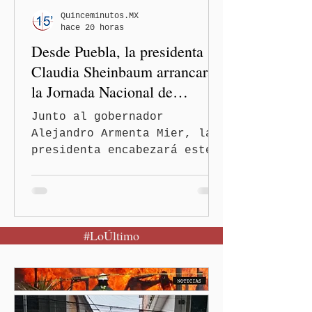
Alejandro Armenta Mier
Quinceminutos.MX
hace 20 horas
resaltó este logro
Desde Puebla, la presidenta
interinstituci
Claudia Sheinbaum arrancará
la Jornada Nacional de
Reforestación
Junto al gobernador
Alejandro Armenta Mier, la
presidenta encabezará este
evento el próximo 9 de
agosto en el Parque
Nacional Izta-Popo Ciudad
de México.-Puebla será el
#LoÚltimo
punto de partida de la
Jornada Nacional de
Reforestación, una
estrategia del Gobierno de
México que reunirá de