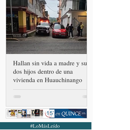
manera simultánea a
autoridades, ejidos,
comunidades y ciudadanía de
las 32 entidades para
impulsar la restauración de
los ecosistemas forestales.
Durante la Mañanera del
Pueblo, a través de un
enlace
Hallan sin vida a madre y sus
dos hijos dentro de una
vivienda en Huauchinango
#LoMásLeído