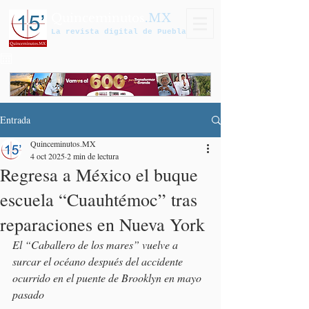
Quinceminutos
.MX
La revista digital de Puebla
Entrada
Quinceminutos.MX
4 oct 2025
2 min de lectura
Regresa a México el buque
escuela “Cuauhtémoc” tras
reparaciones en Nueva York
El “Caballero de los mares” vuelve a 
surcar el océano después del accidente 
ocurrido en el puente de Brooklyn en mayo 
pasado