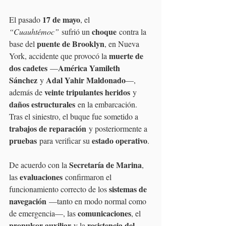
17 de mayo
El pasado 
, el 
choque
“Cuauhtémoc”
 sufrió un 
 contra la 
puente de Brooklyn
base del 
, en Nueva 
muerte de 
York, accidente que provocó la 
dos cadetes
América Yamileth 
 —
Sánchez
Adal Yahir Maldonado
 y 
—, 
veinte tripulantes heridos
además de 
 y 
daños estructurales
 en la embarcación. 
Tras el siniestro, el buque fue sometido a 
trabajos de reparación
 y posteriormente a 
pruebas
estado operativo
 para verificar su 
.
Secretaría de Marina
De acuerdo con la 
, 
evaluaciones
las 
 confirmaron el 
sistemas de 
funcionamiento correcto de los 
navegación
 —tanto en modo normal como 
comunicaciones
de emergencia—, las 
, el 
propulsor auxiliar
resistencia del 
 y la 