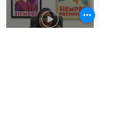
Morena modifica de última
hora las fechas para registro de
aspirantes a diputados
federales y alcaldes