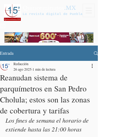
Quinceminutos
.MX
La revista digital de Puebla
Entrada
Redacción
26 ago 2025
1 min de lectura
Reanudan sistema de
parquímetros en San Pedro
Cholula; estos son las zonas
de cobertura y tarifas
Los fines de semana el horario de 
extiende hasta las 21:00 horas