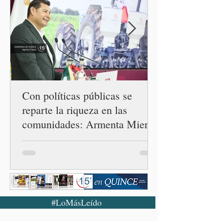
Emancipación)–Casas Carmen
Serdán, que descentraliza
la justicia. En rueda de
prensa, el gobernador
Alejandro Armenta Mier
resaltó este logro
interinstituci
Con políticas públicas se
reparte la riqueza en las
comunidades: Armenta Mier
#LoMásLeído