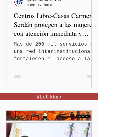
Quinceminutos.MX
hace 17 horas
el Congreso de Puebla.
Centros Libre-Casas Carmen
Serdán protegen a las mujeres
con atención inmediata y
disminuyen feminicidios
Más de 200 mil servicios y
una red interinstitucional
fortalecen el acceso a la
justicia y la atención
integral Ciudad de México.-
A 600 días de gobierno, el
feminicidio en Puebla
#LoÚltimo
disminuyó en un 60 por
ciento, durante el primer
semestre de 2026, gracias
al modelo de los Centros
LIBRE (Libertad, Igualdad,
Bienestar, Redes,