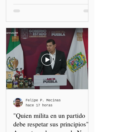
políticas redistributivas e
integrales. El gobierno
estatal eliminó la deuda
pública heredada del Museo
Internacional del Barroco
que significó un “saqueo”
del erario en los gobiernos
neoliberales del pasado.
Felipe P. Mecinas
hace 17 horas
"Quien milita en un partido
debe respetar sus principios":