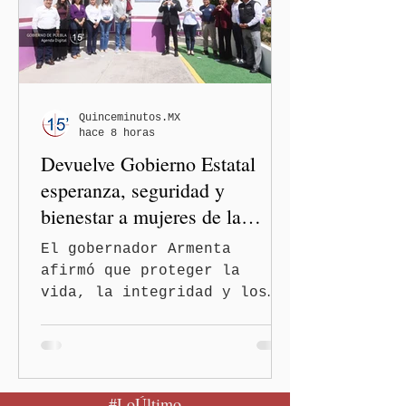
de viajeros del Reino Unido
que visitaron territorio
mexicano. A través de un
mensaje difundido en redes
sociales, el funcionario
informó que la Secretaría
Quinceminutos.MX
hace 8 horas
de Salud activó de mane
Devuelve Gobierno Estatal
esperanza, seguridad y
bienestar a mujeres de la
periferia urbana
El gobernador Armenta
afirmó que proteger la
vida, la integridad y los
derechos de las mujeres es
la base para construir un
Puebla más justo y seguro
Puebla, Pue.-Cuando una
#LoÚltimo
mujer encuentra un lugar