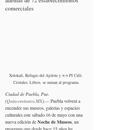
además de 72 establecimientos 
comerciales 
Xolokali, Refugio del Ajolote y π:π PI Café. 
Cristales. Libros. se suman al programa.
Ciudad de Puebla, Pue. 
(
Quinceminutos.MX
).— 
Puebla volverá a 
encender sus museos, galerías y espacios 
culturales este sábado 16 de mayo con una 
Noche de Museos
nueva edición de 
, un 
programa que desde hace 15 años ha 