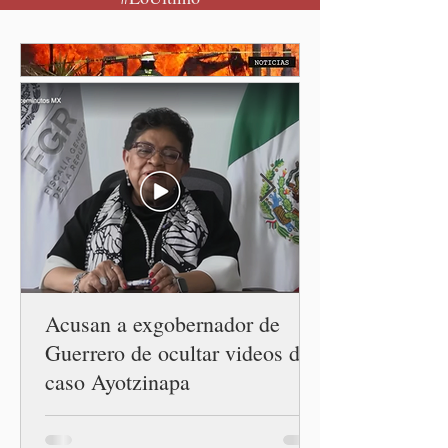
seguro para pedir ayuda,
también recupera la
esperanza de vivir sin
miedo. Con esa visión, el
gobernador Alejandro
Armenta Mier inauguró el
Centro LIBRE (Libertad,
Igualdad, Bienestar, Redes,
Emancipación) número 62 y
la Casa Carmen Serdán
número 25 en el estado, la
cuarta en la c
Acusan a exgobernador de
Guerrero de ocultar videos del
caso Ayotzinapa