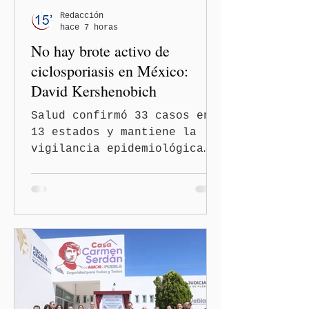
Redacción
hace 7 horas
No hay brote activo de
ciclosporiasis en México:
David Kershenobich
Salud confirmó 33 casos en
13 estados y mantiene la
vigilancia epidemiológica
Ciudad de México
(Quinceminutos.MX).- El
secretario de Salud, David
Kershenobich Stalnikowitz,
aseguró que en México no
existe un brote activo de
ciclosporiasis, luego de
los recientes reportes de
casos en Estados Unidos y