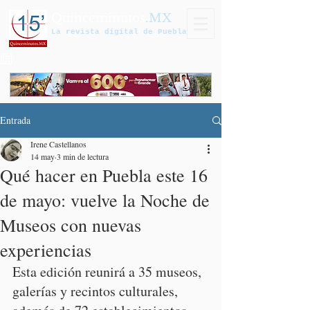
Quinceminutos
.MX
La revista digital de Puebla
Entrada
Irene Castellanos
14 may
3 min de lectura
Qué hacer en Puebla este 16
de mayo: vuelve la Noche de
Museos con nuevas
experiencias
Esta edición reunirá a 35 museos, 
galerías y recintos culturales, 