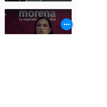
diputadas de Morena
Ariadna Montiel pide
suspender derechos partidistas
a Nay Salvatori y Grace
Palomares