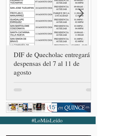
Centro LIBRE (Libertad,
Igualdad, Bienestar, Redes,
Emancipación) número 62 y
la Casa Carmen Serdán
número 25 en el estado, la
cuarta en la c
DIF de Quecholac entregará
despensas del 7 al 11 de
agosto
#LoMásLeído