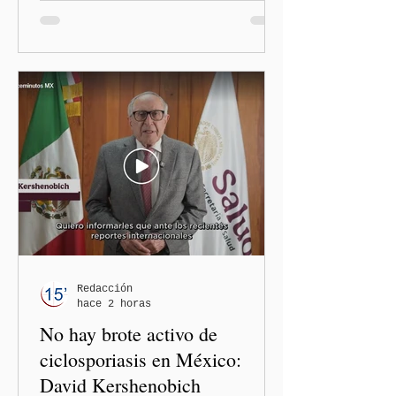
diputadas locales de
Morena, Nayeli Salvatori
Bojalil y Elvia Graciela
"Grace" Palomares Ramírez,
al considerar que los
comentarios que emitieron
en el podcast "DesCasadas"
contra las personas adultas
mayores no pueden
justificarse como una
simple opinión o una broma.
Redacción
hace 2 horas
No hay brote activo de
ciclosporiasis en México:
David Kershenobich