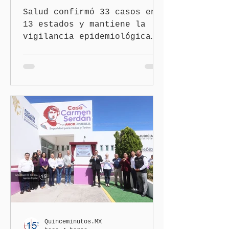
Salud confirmó 33 casos en
13 estados y mantiene la
vigilancia epidemiológica
Ciudad de México
(Quinceminutos.MX).- El
secretario de Salud, David
Kershenobich Stalnikowitz,
aseguró que en México no
existe un brote activo de
ciclosporiasis, luego de
los recientes reportes de
casos en Estados Unidos y
de viajeros del Reino Unido
que visitaron territorio
mexicano. A través de un
mensaje difundido en redes
sociales, el funcionario
informó que la Secretaría
Quinceminutos.MX