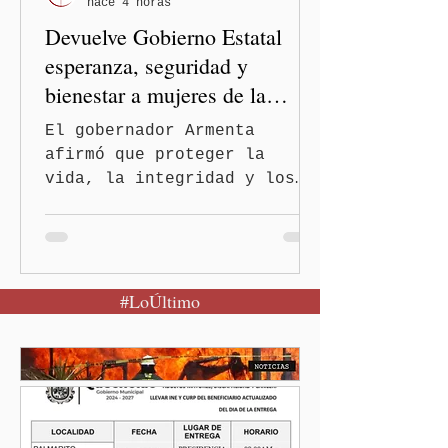
hace 4 horas
de Salud activó de mane
Devuelve Gobierno Estatal
esperanza, seguridad y
bienestar a mujeres de la
periferia urbana
El gobernador Armenta
afirmó que proteger la
vida, la integridad y los
derechos de las mujeres es
la base para construir un
Puebla más justo y seguro
Puebla, Pue.-Cuando una
#LoÚltimo
mujer encuentra un lugar
seguro para pedir ayuda,
también recupera la
esperanza de vivir sin
miedo. Con esa visión, el
gobernador Alejandro
Armenta Mier inauguró el