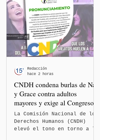
Redacción
hace 2 horas
CNDH condena burlas de Nay
y Grace contra adultos
mayores y exige al Congreso
frenar discursos
La Comisión Nacional de los
discriminatorios
Derechos Humanos (CNDH)
elevó el tono en torno a la
polémica generada por las