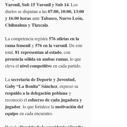
Varonil, Sub 15 Varonil y Sub 14
. Los 
07:00, 10:00, 13:00 
duelos se disputan a las 
y 16:00 horas
Tabasco, Nuevo León, 
 ante 
Chihuahua y Tlaxcala
.
576 atletas en la 
La competencia registra 
rama femenil
576 en la varonil
 y 
. De este 
81 representan al estado
total, 
, con 
presencia sólida en ambas ramas
, lo que 
nivel competitivo
eleva el 
 en cada partido.
secretaria de Deporte y Juventud, 
La 
Gaby “La Bonita” Sánchez
, expresó su 
respaldo a la delegación poblana
 y 
esfuerzo de cada jugadora y 
reconoció el 
jugador
motivación del 
, lo que fortalece la 
equipo
 en cada encuentro.
directriz de la presidenta Claudia 
Bajo la 