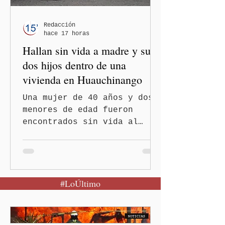
Redacción
hace 17 horas
Hallan sin vida a madre y sus
dos hijos dentro de una
vivienda en Huauchinango
Una mujer de 40 años y dos
menores de edad fueron
encontrados sin vida al
interior de una vivienda en
el municipio de
Huauchinango, hecho que ya
es investigado por la
#LoÚltimo
Fiscalía General del Estado
(FGE) para determinar las
causas del fallecimiento.