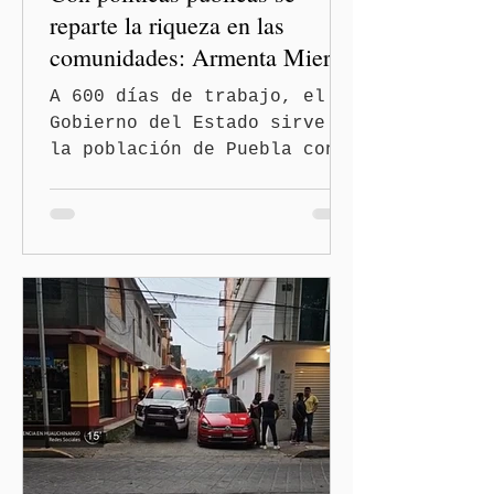
reparte la riqueza en las
comunidades: Armenta Mier
A 600 días de trabajo, el
Gobierno del Estado sirve a
la población de Puebla con
políticas redistributivas e
integrales. El gobierno
estatal eliminó la deuda
pública heredada del Museo
Internacional del Barroco
que significó un “saqueo”
del erario en los gobiernos
neoliberales del pasado.