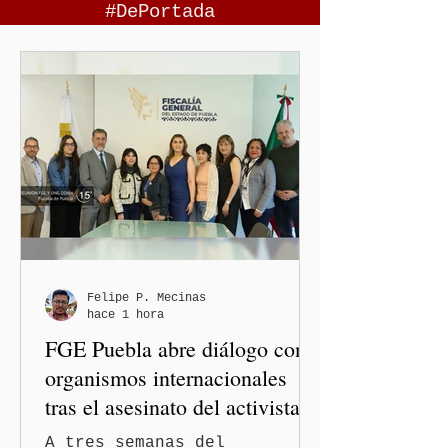
#DePortada
Felipe P. Mecinas
hace 1 hora
FGE Puebla abre diálogo con
organismos internacionales
tras el asesinato del activista y
comunicador Josué Martínez
A tres semanas del