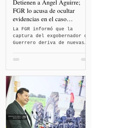
Detienen a Ángel Aguirre;
FGR lo acusa de ocultar
evidencias en el caso
Ayotzinapa
La FGR informó que la
captura del exgobernador de
Guerrero deriva de nuevas
investigaciones sobre la
desaparición de los 43
normalistas Ciudad de
México. (Quinceminutos.MX).
—La Fiscalía General de la
República (FGR) informó
este jueves la detención
del exgobernador de
Guerrero, Ángel "N", por su
presunta participación en
el ocultamiento de
evidencias relacionadas con