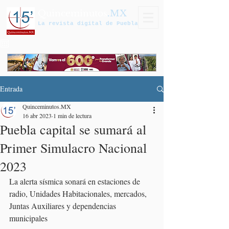
Quinceminutos
.MX
La revista digital de Puebla
Entrada
Quinceminutos.MX
16 abr 2023
1 min de lectura
Puebla capital se sumará al
Primer Simulacro Nacional
2023
La alerta sísmica sonará en estaciones de 
radio, Unidades Habitacionales, mercados, 
Juntas Auxiliares y dependencias 
municipales