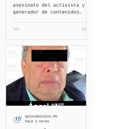
asesinato del activista y
generador de contenidos
Josué Martínez Contreras en
San Martín Texmelucan, la
Fiscalía General del Estado
de Puebla (FGE) sostuvo una
reunión de trabajo con
organizaciones nacionales e
internacionales dedicadas a
la defensa de la libertad
de expresión y la
protección de periodistas.
Quinceminutos.MX
hace 2 horas