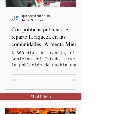
la desaparición de los 43
estudiantes de la Escuela
Normal Rural "Raúl Isidro
Quinceminutos.MX
hace 5 horas
Burgos" de Ayotzinapa. A
Con políticas públicas se
través
reparte la riqueza en las
comunidades: Armenta Mier
A 600 días de trabajo, el
Gobierno del Estado sirve a
la población de Puebla con
políticas redistributivas e
integrales. El gobierno
estatal eliminó la deuda
pública heredada del Museo
#LoÚltimo
Internacional del Barroco
que significó un “saqueo”
del erario en los gobiernos