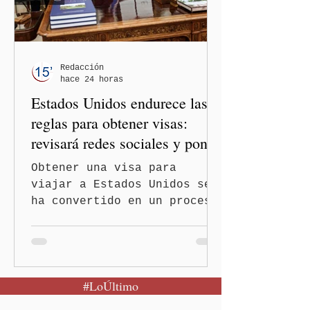
los gobiernos —porque hay
orientaciones políticas de
los gobiernos, llegan por
un partido, llegan por otro
— es importante que México
Redacción
hace 24 horas
tenga relaciones
Estados Unidos endurece las
diplomáticas con el mu
reglas para obtener visas:
revisará redes sociales y pone
freno al Turismo de
Obtener una visa para
Nacimiento
viajar a Estados Unidos se
ha convertido en un proceso
con mayores filtros bajo la
administración de Donald
Trump. El Departamento de
Estado amplió la revisión
#LoÚltimo
de la presencia digital de
los solicitantes, mientras