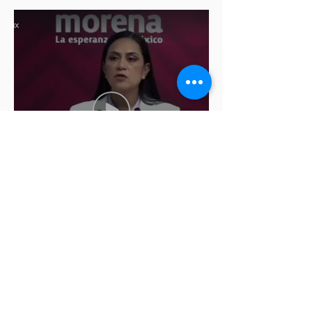
Ariadna Montiel pide
suspender derechos partidistas
a Nay Salvatori y Grace
Palomares