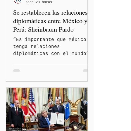
hace 23 horas
discriminatorios hacia
Se restablecen las relaciones
hombres y personas adultas
mayores.
diplomáticas entre México y
Perú: Sheinbaum Pardo
“Es importante que México
tenga relaciones
diplomáticas con el mundo”,
señaló Ciudad de México
(Quinceminutos.MX).-La
Presidenta Claudia
Sheinbaum Pardo anunció el
restablecimiento de las
relaciones diplomáticas
entre los gobiernos de
México y Perú. “Es
importante que más allá de
la orientación política de