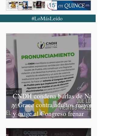
#LoMásLeído
CNDH condena burlas de Nay
y Grace contra adultos mayores
y exige al Congreso frenar
discursos discriminatorios