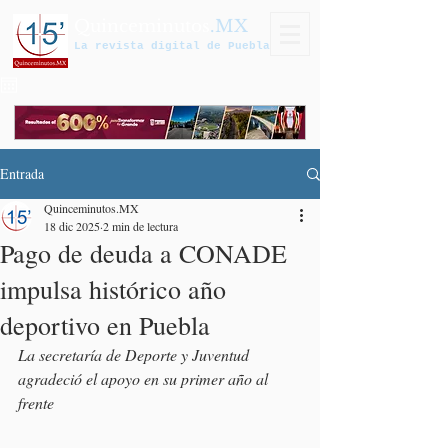
Quinceminutos
.MX
La revista digital de Puebla
Entrada
Quinceminutos.MX
18 dic 2025
2 min de lectura
Pago de deuda a CONADE
impulsa histórico año
deportivo en Puebla
La secretaría de Deporte y Juventud 
agradeció el apoyo en su primer año al 
frente