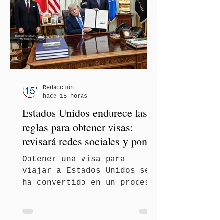
México y Perú. “Es
importante que más allá de
la orientación política de
los gobiernos —porque hay
orientaciones políticas de
los gobiernos, llegan por
un partido, llegan por otro
— es importante que México
Redacción
hace 15 horas
tenga relaciones
Estados Unidos endurece las
diplomáticas con el mu
reglas para obtener visas:
revisará redes sociales y pone
freno al Turismo de
Obtener una visa para
Nacimiento
viajar a Estados Unidos se
ha convertido en un proceso
con mayores filtros bajo la
administración de Donald
Trump. El Departamento de