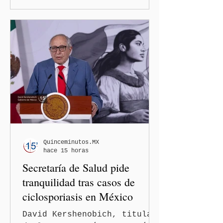
Estado amplió la revisión
de la presencia digital de
los solicitantes, mientras
Washington busca cerrar el
paso al llamado “turismo de
nacimiento” y reforzar los
controles migratorios.
Quinceminutos.MX
hace 15 horas
Secretaría de Salud pide
tranquilidad tras casos de
ciclosporiasis en México
David Kershenobich, titular