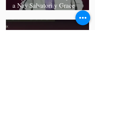
a Nay Salvatori y Grace
Palomares
Cablebús de Puebla aún no
cuenta con licencia de
construcción: García Parra