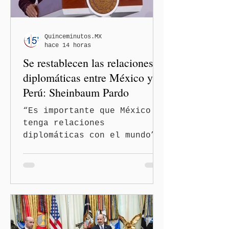
Quinceminutos.MX
hace 14 horas
Se restablecen las relaciones
diplomáticas entre México y
Perú: Sheinbaum Pardo
“Es importante que México
tenga relaciones
diplomáticas con el mundo”,
señaló Ciudad de México
(Quinceminutos.MX).-La
Presidenta Claudia
Sheinbaum Pardo anunció el
restablecimiento de las
relaciones diplomáticas
entre los gobiernos de