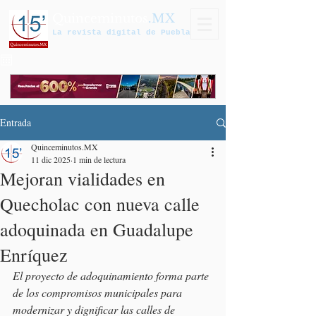
Quinceminutos
.MX
La revista digital de Puebla
Entrada
Quinceminutos.MX
11 dic 2025
1 min de lectura
Mejoran vialidades en
Quecholac con nueva calle
adoquinada en Guadalupe
Enríquez
El proyecto de adoquinamiento forma parte 
de los compromisos municipales para 
modernizar y dignificar las calles de 