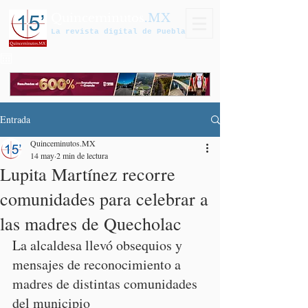
Quinceminutos
.MX
La revista digital de Puebla
Entrada
Quinceminutos.MX
14 may
2 min de lectura
Lupita Martínez recorre
comunidades para celebrar a
las madres de Quecholac
La alcaldesa llevó obsequios y 
mensajes de reconocimiento a 
madres de distintas comunidades 
del municipio