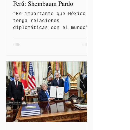
Perú: Sheinbaum Pardo
“Es importante que México
tenga relaciones
diplomáticas con el mundo”,
señaló Ciudad de México
(Quinceminutos.MX).-La
Presidenta Claudia
Sheinbaum Pardo anunció el
restablecimiento de las
relaciones diplomáticas
entre los gobiernos de
México y Perú. “Es
importante que más allá de
la orientación política de
los gobiernos —porque hay
orientaciones políticas de
los gobiernos, llegan por
un partido, llegan por otro