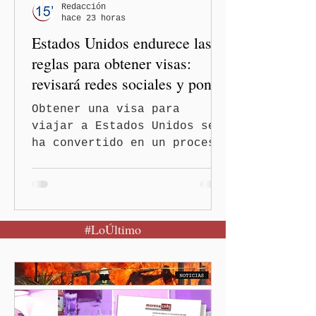
— es importante que México
Redacción
hace 23 horas
tenga relaciones
Estados Unidos endurece las
diplomáticas con el mu
reglas para obtener visas:
revisará redes sociales y pone
freno al Turismo de
Obtener una visa para
Nacimiento
viajar a Estados Unidos se
ha convertido en un proceso
con mayores filtros bajo la
administración de Donald
Trump. El Departamento de
Estado amplió la revisión
#LoÚltimo
de la presencia digital de
los solicitantes, mientras
Washington busca cerrar el
paso al llamado “turismo de
nacimiento” y reforzar los
controles migratorios.