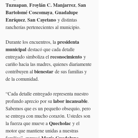
Tuzuapan
Froylán C. Manjarrez
San 
, 
, 
Bartolomé Coscomaya
Guadalupe 
, 
Enríquez
San Cayetano
, 
 y distintas 
rancherías pertenecientes al municipio.
presidenta 
Durante los encuentros, la 
municipal
 destacó que cada detalle 
reconocimiento
entregado simboliza el 
 y 
cariño hacia las madres, quienes diariamente 
bienestar
contribuyen al 
 de sus familias y 
de la comunidad.
“Cada detalle entregado representa nuestro 
labor incansable
profundo aprecio por su 
. 
Sabemos que es un pequeño obsequio, pero 
se entrega con mucho corazón. Ustedes son 
Quecholac
la fuerza que mueve a 
 y el 
motor que mantiene unidas a nuestras 
María Guadalupe 
familias”, expresó 