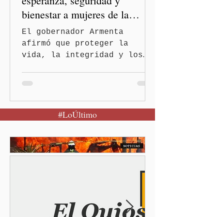
esperanza, seguridad y
bienestar a mujeres de la
periferia urbana
El gobernador Armenta
afirmó que proteger la
vida, la integridad y los
derechos de las mujeres es
la base para construir un
Puebla más justo y seguro
Puebla, Pue.-Cuando una
#LoÚltimo
mujer encuentra un lugar
seguro para pedir ayuda,
también recupera la
esperanza de vivir sin
miedo. Con esa visión, el
gobernador Alejandro
Armenta Mier inauguró el
Centro LIBRE (Libertad,
Igualdad, Bienestar, Redes,