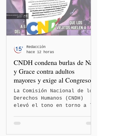
Redacción
hace 12 horas
CNDH condena burlas de Nay
y Grace contra adultos
mayores y exige al Congreso
frenar discursos
La Comisión Nacional de los
discriminatorios
Derechos Humanos (CNDH)
elevó el tono en torno a la
polémica generada por las
diputadas locales de
Morena, Nayeli Salvatori
Bojalil y Elvia Graciela