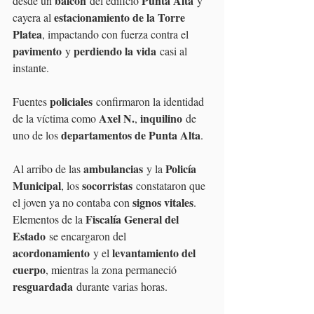
balcón
Punta Alta
desde un 
 del edificio 
 y 
estacionamiento de la Torre 
cayera al 
Platea
, impactando con fuerza contra el 
pavimento
perdiendo la vida
 y 
 casi al 
instante.
policiales
Fuentes 
 confirmaron la identidad 
Axel N.
inquilino
de la víctima como 
, 
 de 
departamentos de Punta Alta
uno de los 
.
ambulancias
Policía 
Al arribo de las 
 y la 
Municipal
socorristas
, los 
 constataron que 
signos vitales
el joven ya no contaba con 
. 
Fiscalía General del 
Elementos de la 
Estado
 se encargaron del 
acordonamiento
levantamiento del 
 y el 
cuerpo
, mientras la zona permaneció 
resguardada
 durante varias horas.