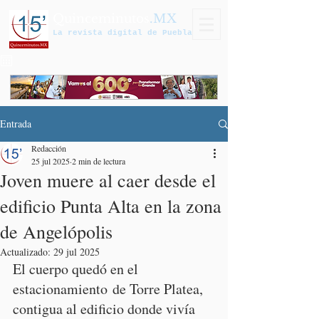
Quinceminutos
.MX
La revista digital de Puebla
Entrada
Redacción
25 jul 2025
2 min de lectura
Joven muere al caer desde el
edificio Punta Alta en la zona
de Angelópolis
Actualizado:
29 jul 2025
El cuerpo quedó en el 
estacionamiento de Torre Platea, 
contigua al edificio donde vivía