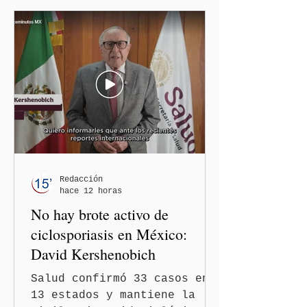
"Grace" Palomares Ramírez,
al considerar que los
comentarios que emitieron
en el podcast "DesCasadas"
contra las personas adultas
mayores no pueden
justificarse como una
simple opinión o una broma.
Redacción
hace 12 horas
No hay brote activo de
ciclosporiasis en México:
David Kershenobich
Salud confirmó 33 casos en
13 estados y mantiene la