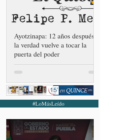
Emancipación) número 62 y
la Casa Carmen Serdán
número 25 en el estado, la
cuarta en la c
Ayotzinapa: 12 años después,
la verdad vuelve a tocar la
puerta del poder
#LoMásLeído