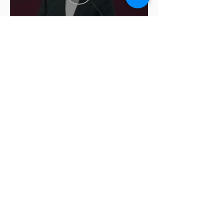
Cablebús de Puebla aún no
cuenta con licencia de
construcción: García Parra
Del 9 al 12 de marzo, Puebla
recibirá el Tianguis Turístico
México 2027