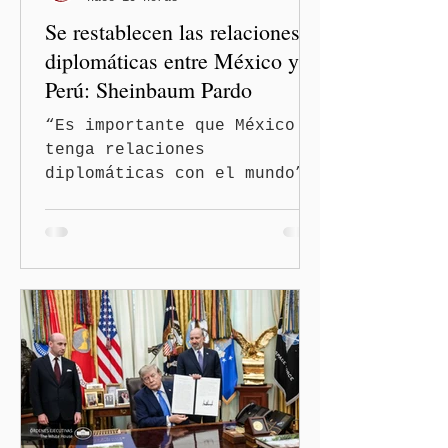
Se restablecen las relaciones
diplomáticas entre México y
Perú: Sheinbaum Pardo
“Es importante que México
tenga relaciones
diplomáticas con el mundo”,
señaló Ciudad de México
(Quinceminutos.MX).-La
Presidenta Claudia
Sheinbaum Pardo anunció el
restablecimiento de las
relaciones diplomáticas
entre los gobiernos de
México y Perú. “Es
importante que más allá de
la orientación política de
los gobiernos —porque hay