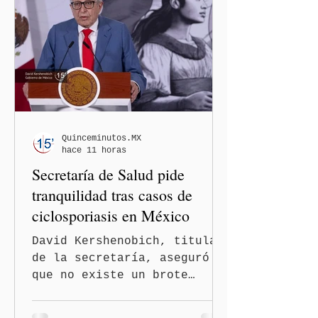
Washington busca cerrar el
paso al llamado “turismo de
nacimiento” y reforzar los
controles migratorios.
Quinceminutos.MX
hace 11 horas
Secretaría de Salud pide
tranquilidad tras casos de
ciclosporiasis en México
David Kershenobich, titular
de la secretaría, aseguró
que no existe un brote
activo y llamó a la
población a mantener la