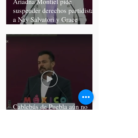
Ariadna Montiel pide
suspender derechos partidistas
a Nay Salvatori y Grace
Palomares
Cablebús de Puebla aún no
cuenta con licencia de
construcción: García Parra