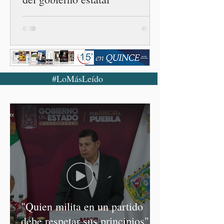
#LoMásLeído
"Quien milita en un partido
debe respetar sus principios":