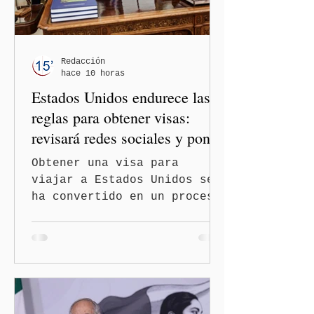
orientaciones políticas de
los gobiernos, llegan por
un partido, llegan por otro
— es importante que México
Redacción
hace 10 horas
tenga relaciones
Estados Unidos endurece las
diplomáticas con el mu
reglas para obtener visas:
revisará redes sociales y pone
freno al Turismo de
Obtener una visa para
Nacimiento
viajar a Estados Unidos se
ha convertido en un proceso
con mayores filtros bajo la
administración de Donald
Trump. El Departamento de
Estado amplió la revisión
de la presencia digital de
los solicitantes, mientras