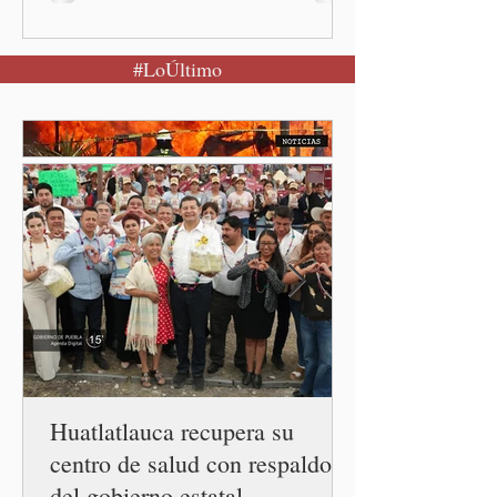
calma Ciudad de México.- El
secretario de Salud
#LoÚltimo
federal, David Kershenobich
Stalnikowitz, descartó que
exista un brote activo de
ciclosporiasis en México,
luego del incremento de
casos registrado en Estados
Unidos. Durante la
conferencia matutina en
Palacio Nacional, el
funcionario informó que en
el país únicamente se han
confirmado 33 casos de esta
enferme
Huatlatlauca recupera su
centro de salud con respaldo
del gobierno estatal