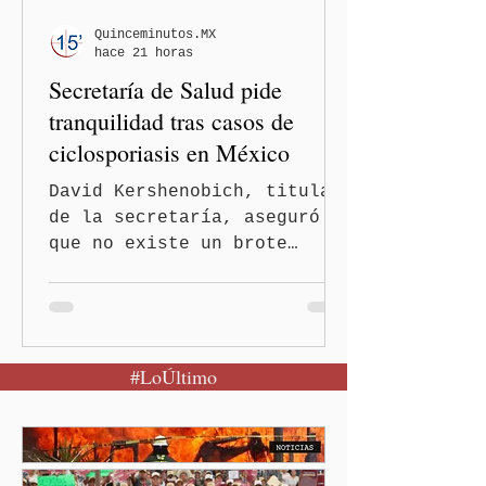
Quinceminutos.MX
hace 21 horas
Secretaría de Salud pide
tranquilidad tras casos de
ciclosporiasis en México
David Kershenobich, titular
de la secretaría, aseguró
que no existe un brote
activo y llamó a la
población a mantener la
calma Ciudad de México.- El
secretario de Salud
#LoÚltimo
federal, David Kershenobich
Stalnikowitz, descartó que
exista un brote activo de
ciclosporiasis en México,
luego del incremento de