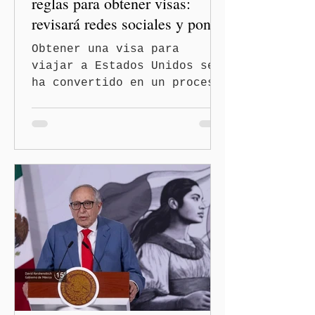
reglas para obtener visas:
revisará redes sociales y pone
freno al Turismo de
Obtener una visa para
Nacimiento
viajar a Estados Unidos se
ha convertido en un proceso
con mayores filtros bajo la
administración de Donald
Trump. El Departamento de
Estado amplió la revisión
de la presencia digital de
los solicitantes, mientras
Washington busca cerrar el
paso al llamado “turismo de
nacimiento” y reforzar los
controles migratorios.