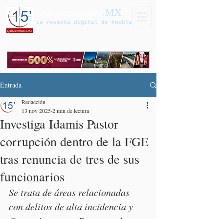
Quinceminutos
.MX
La revista digital de Puebla
Entrada
Redacción
13 nov 2025
2 min de lectura
Investiga Idamis Pastor
corrupción dentro de la FGE
tras renuncia de tres de sus
funcionarios
Se trata de áreas relacionadas 
con delitos de alta incidencia y 