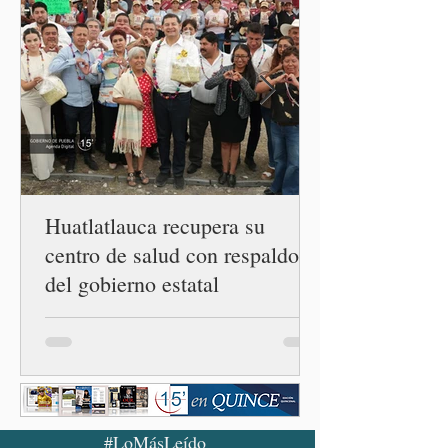
casos registrado en Estados
Unidos. Durante la
conferencia matutina en
Palacio Nacional, el
funcionario informó que en
el país únicamente se han
confirmado 33 casos de esta
enferme
Huatlatlauca recupera su
centro de salud con respaldo
del gobierno estatal
#LoMásLeído