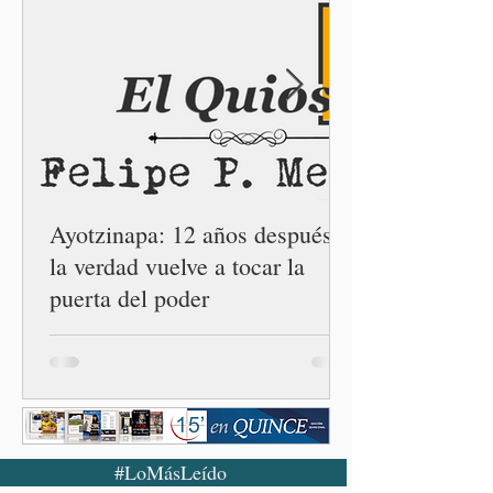
gobernador Alejandro
Armenta Mier inauguró el
Centro LIBRE (Libertad,
Igualdad, Bienestar, Redes,
Emancipación) número 62 y
la Casa Carmen Serdán
número 25 en el estado, la
cuarta en la c
Ayotzinapa: 12 años después,
la verdad vuelve a tocar la
puerta del poder
#LoMásLeído