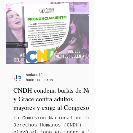
Redacción
hace 14 horas
CNDH condena burlas de Nay
y Grace contra adultos
mayores y exige al Congreso
frenar discursos
La Comisión Nacional de los
discriminatorios
Derechos Humanos (CNDH)
elevó el tono en torno a la