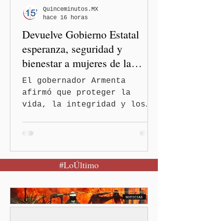
informó que la Secretaría
Quinceminutos.MX
hace 16 horas
de Salud activó de mane
Devuelve Gobierno Estatal
esperanza, seguridad y
bienestar a mujeres de la
periferia urbana
El gobernador Armenta
afirmó que proteger la
vida, la integridad y los
derechos de las mujeres es
la base para construir un
Puebla más justo y seguro
Puebla, Pue.-Cuando una
#LoÚltimo
mujer encuentra un lugar
seguro para pedir ayuda,
también recupera la
esperanza de vivir sin
miedo. Con esa visión, el