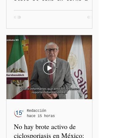
polémica generada por las
diputadas locales de
Morena, Nayeli Salvatori
Bojalil y Elvia Graciela
"Grace" Palomares Ramírez,
al considerar que los
comentarios que emitieron
en el podcast "DesCasadas"
contra las personas adultas
mayores no pueden
justificarse como una
simple opinión o una broma.
Redacción
hace 15 horas
No hay brote activo de
ciclosporiasis en México: