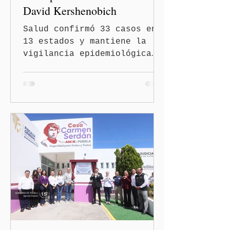
David Kershenobich
Salud confirmó 33 casos en
13 estados y mantiene la
vigilancia epidemiológica
Ciudad de México
(Quinceminutos.MX).- El
secretario de Salud, David
Kershenobich Stalnikowitz,
aseguró que en México no
existe un brote activo de
ciclosporiasis, luego de
los recientes reportes de
casos en Estados Unidos y
de viajeros del Reino Unido
que visitaron territorio
mexicano. A través de un
mensaje difundido en redes
sociales, el funcionario