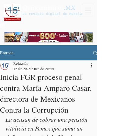
Quinceminutos
.MX
La revista digital de Puebla
Entrada
Redacción
12 dic 2025
2 min de lectura
Inicia FGR proceso penal
contra María Amparo Casar,
directora de Mexicanos
Contra la Corrupción
La acusan de cobrar una pensión 
vitalicia en Pemex que suma un 