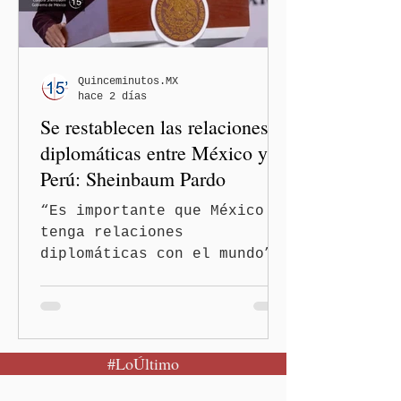
el podcast DesCasadas,
luego de que sus
comentarios fueran
señalados como
Quinceminutos.MX
hace 2 días
discriminatorios hacia
Se restablecen las relaciones
hombres y personas adultas
mayores.
diplomáticas entre México y
Perú: Sheinbaum Pardo
“Es importante que México
tenga relaciones
diplomáticas con el mundo”,
señaló Ciudad de México
(Quinceminutos.MX).-La
Presidenta Claudia
Sheinbaum Pardo anunció el
#LoÚltimo
restablecimiento de las
relaciones diplomáticas