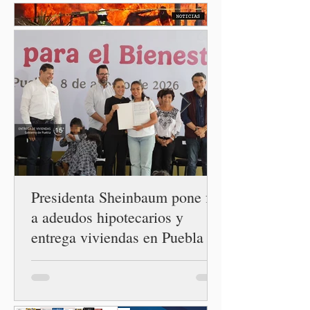
entre los gobiernos de
México y Perú. “Es
importante que más allá de
la orientación política de
los gobiernos —porque hay
orientaciones políticas de
los gobiernos, llegan por
un partido, llegan por otro
— es importante que México
tenga relaciones
diplomáticas con el mu
Presidenta Sheinbaum pone fin
a adeudos hipotecarios y
entrega viviendas en Puebla