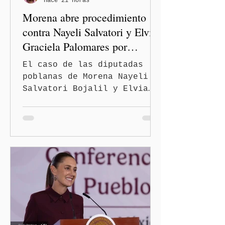
hace 21 horas
las familias poblanas, en e
Morena abre procedimiento
contra Nayeli Salvatori y Elvia
Graciela Palomares por
discriminación y burlas
El caso de las diputadas
poblanas de Morena Nayeli
Salvatori Bojalil y Elvia
Graciela Palomares Ramírez
escaló dentro de las
estructuras internas del
partido. La Comisión
Nacional de Honestidad y
Justicia (CNHJ) de Morena
inició formalmente un
procedimiento sancionador
de oficio contra ambas
legisladoras por las
expresiones realizadas en