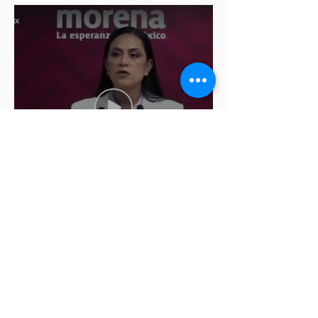
Ariadna Montiel pide
suspender derechos partidistas
a Nay Salvatori y Grace
Palomares