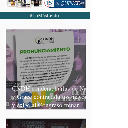
#LoMásLeído
CNDH condena burlas de Nay
y Grace contra adultos mayores
y exige al Congreso frenar
discursos discriminatorios