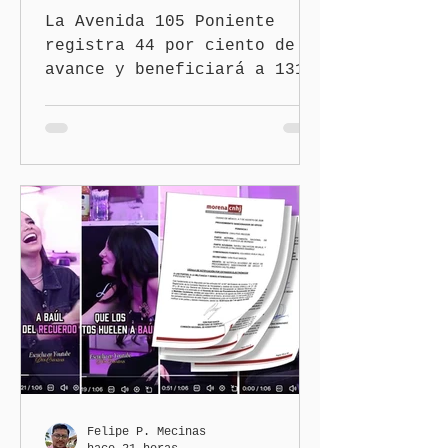
La Avenida 105 Poniente
registra 44 por ciento de
avance y beneficiará a 131
mil 420 habitantes Puebla,
Pue.-Con la meta de
intervenir 13 mil calles y
73 avenidas durante 2026,
el gobernador Alejandro
Armenta Mier supervisó la
rehabilitación de la
Avenida 105 Poniente, obra
que registra 44 por ciento
de avance y forma parte del
programa estatal para
recuperar vialidades
prioritarias, fortalecer la
movilidad y mejorar las
condiciones de seguridad de
Felipe P. Mecinas