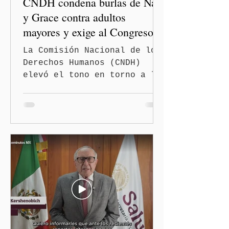
CNDH condena burlas de Nay
y Grace contra adultos
mayores y exige al Congreso
frenar discursos
La Comisión Nacional de los
discriminatorios
Derechos Humanos (CNDH)
elevó el tono en torno a la
polémica generada por las
diputadas locales de
Morena, Nayeli Salvatori
Bojalil y Elvia Graciela
"Grace" Palomares Ramírez,
al considerar que los
comentarios que emitieron
en el podcast "DesCasadas"
contra las personas adultas
mayores no pueden
justificarse como una
simple opinión o una broma.