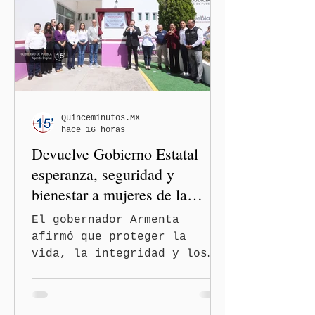
casos en Estados Unidos y
de viajeros del Reino Unido
que visitaron territorio
mexicano. A través de un
mensaje difundido en redes
sociales, el funcionario
informó que la Secretaría
Quinceminutos.MX
hace 16 horas
de Salud activó de mane
Devuelve Gobierno Estatal
esperanza, seguridad y
bienestar a mujeres de la
periferia urbana
El gobernador Armenta
afirmó que proteger la
vida, la integridad y los
derechos de las mujeres es
la base para construir un
Puebla más justo y seguro