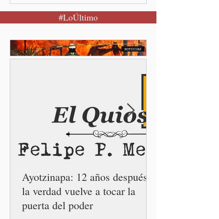
Puebla, Pue.-Cuando una
#LoÚltimo
mujer encuentra un lugar
seguro para pedir ayuda,
también recupera la
esperanza de vivir sin
miedo. Con esa visión, el
gobernador Alejandro
Armenta Mier inauguró el
Centro LIBRE (Libertad,
Igualdad, Bienestar, Redes,
Emancipación) número 62 y
la Casa Carmen Serdán
número 25 en el estado, la
cuarta en la c
Ayotzinapa: 12 años después,
la verdad vuelve a tocar la
puerta del poder