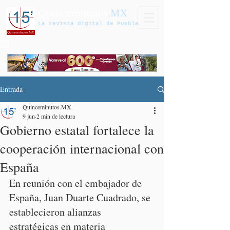
Quinceminutos
.MX
La revista digital de Puebla
Entrada
Quinceminutos.MX
9 jun
2 min de lectura
Gobierno estatal fortalece la
cooperación internacional con
España
En reunión con el embajador de 
España, Juan Duarte Cuadrado, se 
establecieron alianzas 
estratégicas en materia 