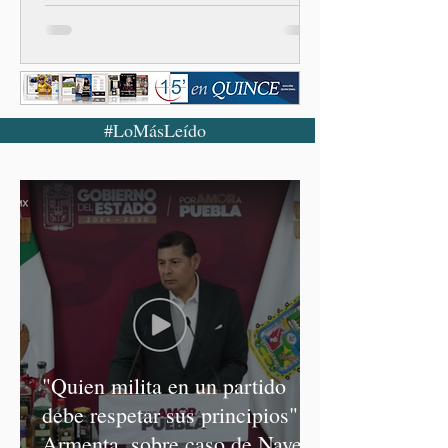
#LoMásLeído
"Quien milita en un partido
debe respetar sus principios":
Armenta, sobre caso de Nayeli