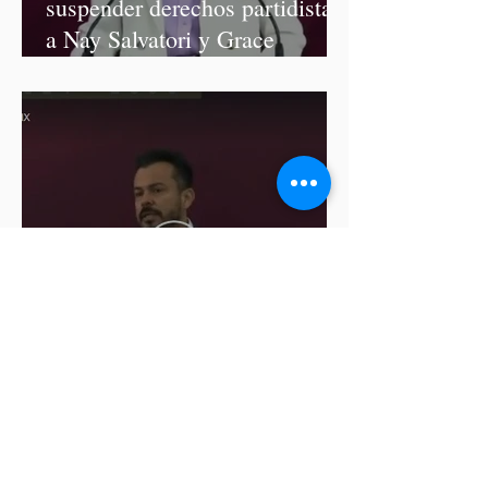
suspender derechos partidistas
a Nay Salvatori y Grace
Palomares
Cablebús de Puebla aún no
cuenta con licencia de
construcción: García Parra