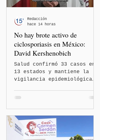
Redacción
hace 14 horas
No hay brote activo de
ciclosporiasis en México:
David Kershenobich
Salud confirmó 33 casos en
13 estados y mantiene la
vigilancia epidemiológica
Ciudad de México
(Quinceminutos.MX).- El
secretario de Salud, David
Kershenobich Stalnikowitz,
aseguró que en México no
existe un brote activo de
ciclosporiasis, luego de
los recientes reportes de