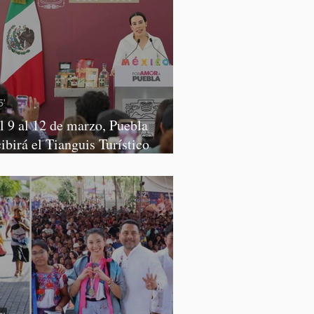
l 9 al 12 de marzo, Puebla
cibirá el Tianguis Turístico
xico 2027