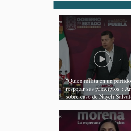
"Quien milita en un partid
respetar sus principios": A
sobre caso de Nayeli Salvat
Graciela Palomares