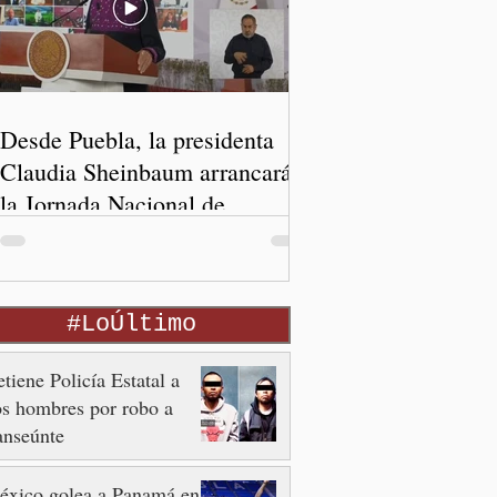
Desde Puebla, la presidenta
Claudia Sheinbaum arrancará
la Jornada Nacional de
Reforestación
#LoÚltimo
tiene Policía Estatal a
s hombres por robo a
anseúnte
éxico golea a Panamá en