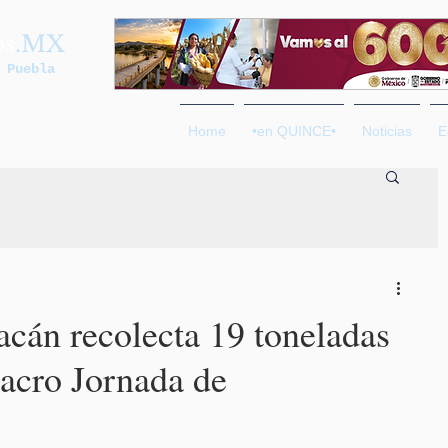
os
.MX
 Puebla
Home
•en QUINCE•
Noticias
E
cán recolecta 19 toneladas
acro Jornada de