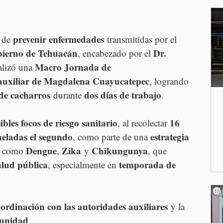
prevenir enfermedades
 de 
 transmitidas por el 
ierno de Tehuacán
Dr. 
, encabezado por el 
Macro Jornada de 
alizó una 
auxiliar de Magdalena Cuayucatepec
, logrando 
 de cacharros
dos días de trabajo
 durante 
.
ibles focos de riesgo sanitario
16 
, al recolectar 
neladas el segundo
estrategia 
, como parte de una 
Dengue
Zika
Chikungunya
s como 
, 
 y 
, que 
alud pública
temporada de 
, especialmente en 
ordinación con las autoridades auxiliares
 y la 
munidad
.