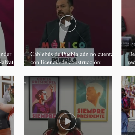
ender
Cablebús de Puebla aún no cuenta
De
Salvatori
con licencia de construcción:
re
García Parra
Mé