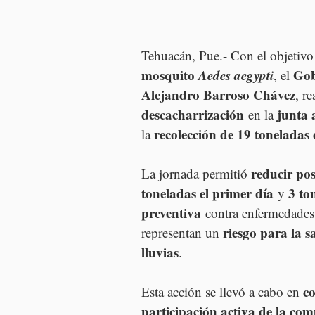
Tehuacán, Pue.- Con el objetivo
mosquito 
Aedes aegypti
Gob
, el 
Alejandro Barroso Chávez
, re
descacharrización
junta 
 en la 
recolección de 19 toneladas
la 
reducir pos
La jornada permitió 
toneladas el primer día
3 to
 y 
preventiva
 contra enfermedade
riesgo para la s
representan un 
lluvias
.
co
Esta acción se llevó a cabo en 
participación activa de la co