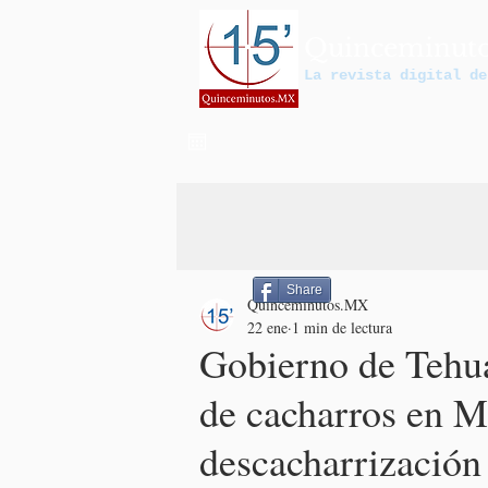
Quinceminut
La revista digital de
Share
Quinceminutos.MX
22 ene
1 min de lectura
Gobierno de Tehua
de cacharros en M
descacharrización