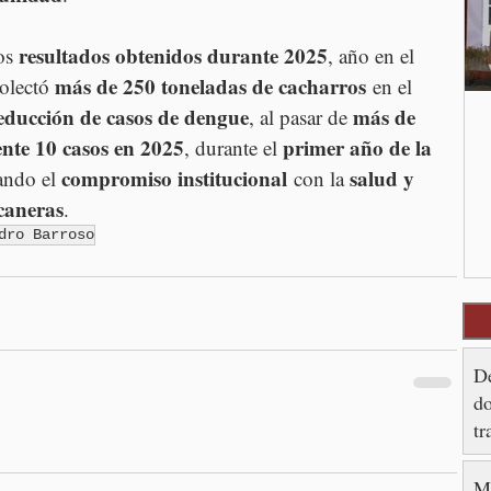
resultados obtenidos durante 2025
os 
, año en el 
más de 250 toneladas de cacharros
olectó 
 en el 
educción de casos de dengue
más de 
, al pasar de 
nte 10 casos en 2025
primer año de la 
, durante el 
compromiso institucional
salud y 
ando el 
 con la 
caneras
.
dro Barroso
De
do
tr
M