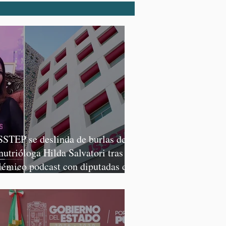
SSTEP se deslinda de burlas de
 nutrióloga Hilda Salvatori tras
lémico podcast con diputadas de
rena