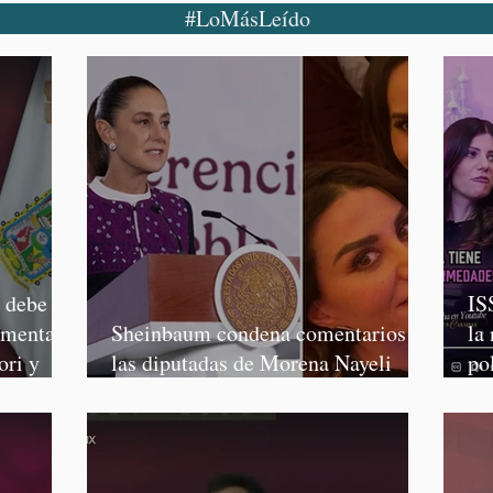
#LoMásLeído
o debe
IS
rmenta,
Sheinbaum condena comentarios de
la
ori y
las diputadas de Morena Nayeli
po
Salvatori y Graciela Palomares
Mo