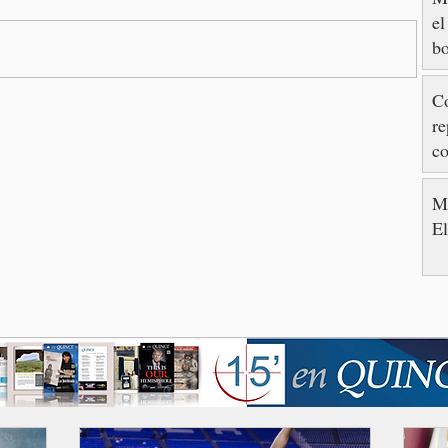
el
bo
e
Co
re
c
M
Me
E