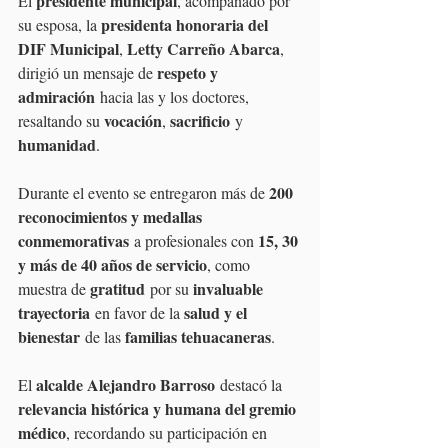
presidente municipal
El 
, acompañado por 
presidenta honoraria del 
su esposa, la 
DIF Municipal
Letty Carreño Abarca
, 
, 
respeto y 
dirigió un mensaje de 
admiración
 hacia las y los doctores, 
vocación
sacrificio
resaltando su 
, 
 y 
humanidad
.
200 
Durante el evento se entregaron más de 
reconocimientos y medallas 
conmemorativas
15, 30 
 a profesionales con 
y más de 40 años de servicio
, como 
gratitud
invaluable 
muestra de 
 por su 
trayectoria
salud y el 
 en favor de la 
bienestar
familias tehuacaneras
 de las 
.
alcalde Alejandro Barroso
El 
 destacó la 
relevancia histórica y humana del gremio 
médico
, recordando su participación en 