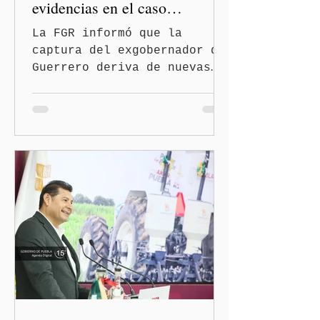
evidencias en el caso
Ayotzinapa
La FGR informó que la
captura del exgobernador de
Guerrero deriva de nuevas
investigaciones sobre la
desaparición de los 43
normalistas Ciudad de
México. (Quinceminutos.MX).
—La Fiscalía General de la
República (FGR) informó
este jueves la detención
del exgobernador de
Guerrero, Ángel "N", por su
presunta participación en
el ocultamiento de
evidencias relacionadas con
la desaparición de los 43
estudiantes de la Escuela