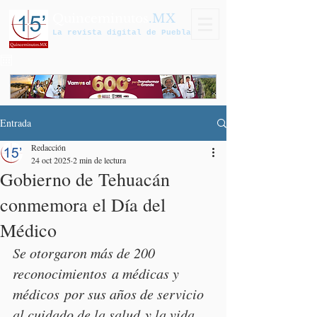
Quinceminutos
.MX
La revista digital de Puebla
Entrada
Redacción
24 oct 2025
2 min de lectura
Gobierno de Tehuacán
conmemora el Día del
Médico
Se otorgaron más de 200 
reconocimientos a médicas y 
médicos por sus años de servicio 
al cuidado de la salud y la vida 