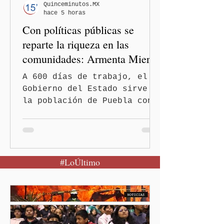
Normal Rural "Raúl Isidro
Quinceminutos.MX
hace 5 horas
Burgos" de Ayotzinapa. A
Con políticas públicas se
través
reparte la riqueza en las
comunidades: Armenta Mier
A 600 días de trabajo, el
Gobierno del Estado sirve a
la población de Puebla con
políticas redistributivas e
integrales. El gobierno
estatal eliminó la deuda
pública heredada del Museo
#LoÚltimo
Internacional del Barroco
que significó un “saqueo”
del erario en los gobiernos
neoliberales del pasado.