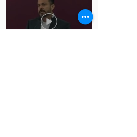
Cablebús de Puebla aún no
cuenta con licencia de
construcción: García Parra