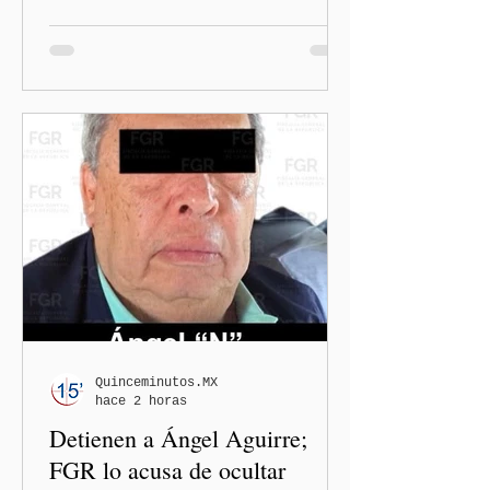
Josué Martínez Contreras en
San Martín Texmelucan, la
Fiscalía General del Estado
de Puebla (FGE) sostuvo una
reunión de trabajo con
organizaciones nacionales e
internacionales dedicadas a
la defensa de la libertad
de expresión y la
protección de periodistas.
Quinceminutos.MX
hace 2 horas
Detienen a Ángel Aguirre;
FGR lo acusa de ocultar